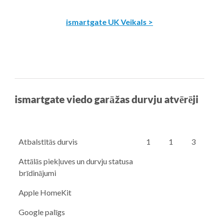
ismartgate UK Veikals >
ismartgate viedo garāžas durvju atvērēji
Atbalstītās durvis
1
1
3
Attālās piekļuves un durvju statusa
brīdinājumi
Apple HomeKit
Google palīgs