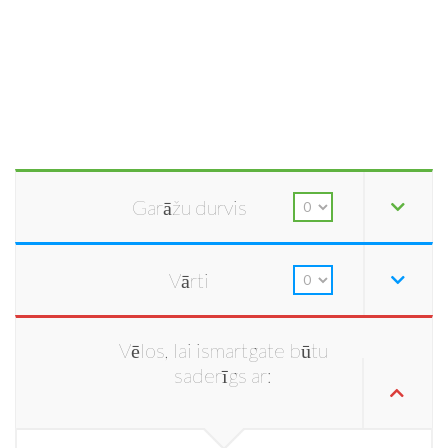
Garāžu durvis
Vārti
Vēlos, lai ismartgate būtu
saderīgs ar: