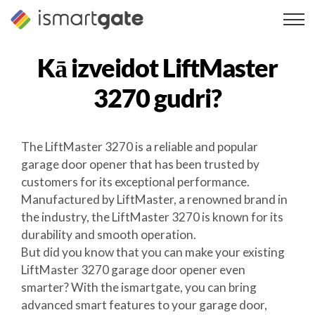
Pāriet
uz
saturu
Kā izveidot
LiftMaster
3270
gudri?
The LiftMaster 3270 is a reliable and popular
garage door opener that has been trusted by
customers for its exceptional performance.
Manufactured by LiftMaster, a renowned brand in
the industry, the LiftMaster 3270 is known for its
durability and smooth operation.
But did you know that you can make your existing
LiftMaster 3270 garage door opener even
smarter? With the ismartgate, you can bring
advanced smart features to your garage door,