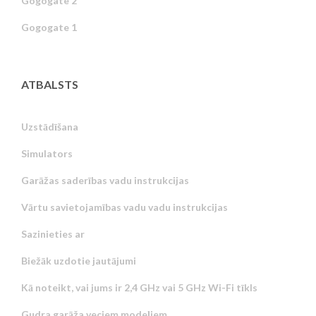
Gogogate 2
Gogogate 1
ATBALSTS
Uzstādīšana
Simulators
Garāžas saderības vadu instrukcijas
Vārtu savietojamības vadu vadu instrukcijas
Sazinieties ar
Biežāk uzdotie jautājumi
Kā noteikt, vai jums ir 2,4 GHz vai 5 GHz Wi-Fi tīkls
Gudra garāža veciem modeļiem