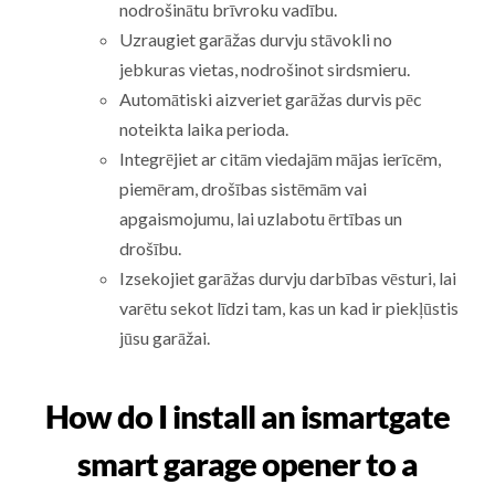
nodrošinātu brīvroku vadību.
Uzraugiet garāžas durvju stāvokli no
jebkuras vietas, nodrošinot sirdsmieru.
Automātiski aizveriet garāžas durvis pēc
noteikta laika perioda.
Integrējiet ar citām viedajām mājas ierīcēm,
piemēram, drošības sistēmām vai
apgaismojumu, lai uzlabotu ērtības un
drošību.
Izsekojiet garāžas durvju darbības vēsturi, lai
varētu sekot līdzi tam, kas un kad ir piekļūstis
jūsu garāžai.
How do I install an ismartgate
smart garage opener to a