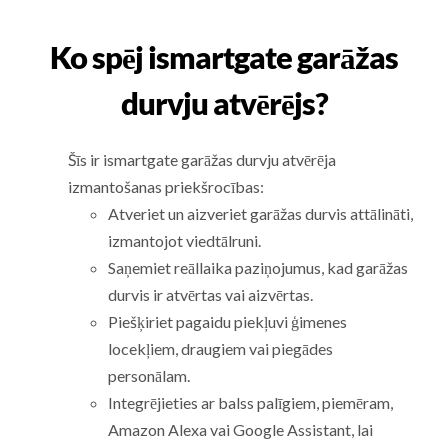
Ko spēj ismartgate garāžas
durvju atvērējs?
Šīs ir ismartgate garāžas durvju atvērēja
izmantošanas priekšrocības:
Atveriet un aizveriet garāžas durvis attālināti,
izmantojot viedtālruni.
Saņemiet reāllaika paziņojumus, kad garāžas
durvis ir atvērtas vai aizvērtas.
Piešķiriet pagaidu piekļuvi ģimenes
locekļiem, draugiem vai piegādes
personālam.
Integrējieties ar balss palīgiem, piemēram,
Amazon Alexa vai Google Assistant, lai