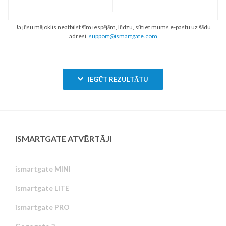
Ja jūsu mājoklis neatbilst šīm iespējām, lūdzu, sūtiet mums e-pastu uz šādu
adresi.
support@ismartgate.com
IEGŪT REZULTĀTU
ISMARTGATE ATVĒRTĀJI
ismartgate MINI
ismartgate LITE
ismartgate PRO