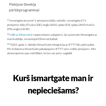
Piekļuve tīmekļa
pārlūkprogrammai
*"ismartgate prasme" ir pieejama šādās valodās: ismartgate1T ir
pieejama: itāļu (IT),vācu (DE),angļu (ASV),spāņu (ES),spāņu (ASV),franču
(FR),angļu (UK/IE).
**
USB uz Ethernet
ir nepieciešams adapteris, lai savienotu iSmartgate ar
maršrutētāju, izmantojot Ethernet kabeli.
***
2025. gada 1. oktobrī
iSmartGate integrācija ar IFTTT tiks pārtraukta.
Pēc šī datuma iSmartGate pakalpojums IFTTT vairs nebūs pieejams. Mēs
atvainojamies par neērtībām, ko tas var jums sagādāt.
Kurš ismartgate man ir
nepieciešams?