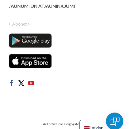
Finnish
JAUNUMI UN ATJAUNINĀJUMI
Hungarian
Turkish
Abonēt >
Polish
Italian
Danish
Dutch
Swedish
Norwegian
German
French
Spanish
English
Autortiesības Gogogate INC.
Latvian