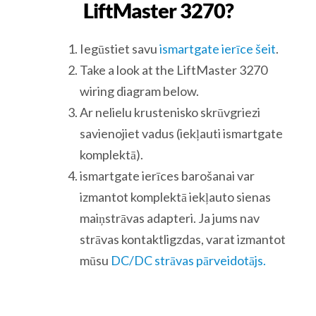
LiftMaster 3270?
Iegūstiet savu
ismartgate ierīce šeit
.
Take a look at the LiftMaster 3270
wiring diagram below.
Ar nelielu krustenisko skrūvgriezi
savienojiet vadus (iekļauti ismartgate
komplektā).
ismartgate ierīces barošanai var
izmantot komplektā iekļauto sienas
maiņstrāvas adapteri. Ja jums nav
strāvas kontaktligzdas, varat izmantot
mūsu
DC/DC strāvas pārveidotājs.