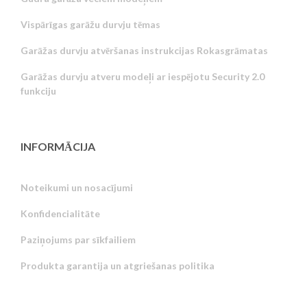
Vispārīgas garāžu durvju tēmas
Garāžas durvju atvēršanas instrukcijas Rokasgrāmatas
Garāžas durvju atveru modeļi ar iespējotu Security 2.0
funkciju
INFORMĀCIJA
Noteikumi un nosacījumi
Konfidencialitāte
Russian
Paziņojums par sīkfailiem
Portuguese
Produkta garantija un atgriešanas politika
Estonian
Greek