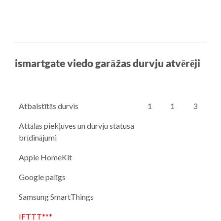
ismartgate viedo garāžas durvju atvērēji
Atbalstītās durvis
1
1
3
Attālās piekļuves un durvju statusa
brīdinājumi
Apple HomeKit
Google palīgs
Samsung SmartThings
IFTTT***