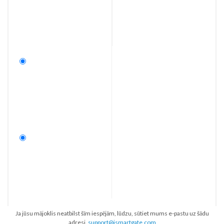
Ja jūsu mājoklis neatbilst šīm iespējām, lūdzu, sūtiet mums e-pastu uz šādu
adresi.
support@ismartgate.com