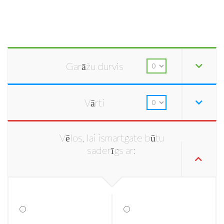
Garāžu durvis
Vārti
Vēlos, lai ismartgate būtu
saderīgs ar: