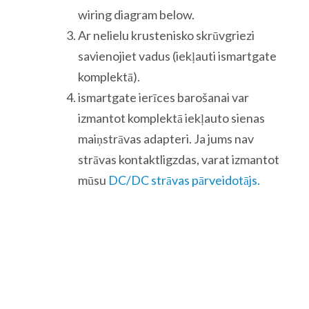
wiring diagram below.
Ar nelielu krustenisko skrūvgriezi
savienojiet vadus (iekļauti ismartgate
komplektā).
ismartgate ierīces barošanai var
izmantot komplektā iekļauto sienas
maiņstrāvas adapteri. Ja jums nav
strāvas kontaktligzdas, varat izmantot
mūsu
DC/DC strāvas pārveidotājs.