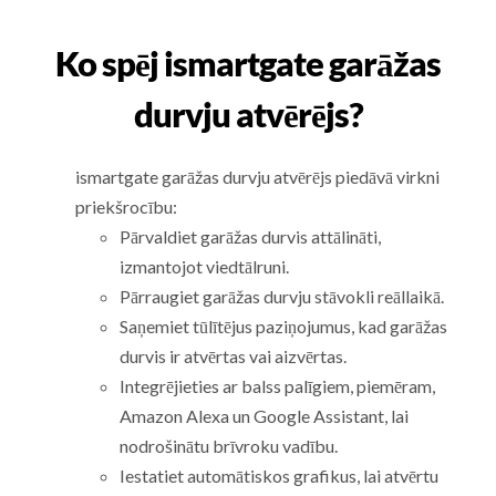
Ko spēj ismartgate garāžas
durvju atvērējs?
ismartgate garāžas durvju atvērējs piedāvā virkni
priekšrocību:
Pārvaldiet garāžas durvis attālināti,
izmantojot viedtālruni.
Pārraugiet garāžas durvju stāvokli reāllaikā.
Saņemiet tūlītējus paziņojumus, kad garāžas
durvis ir atvērtas vai aizvērtas.
Integrējieties ar balss palīgiem, piemēram,
Amazon Alexa un Google Assistant, lai
nodrošinātu brīvroku vadību.
Iestatiet automātiskos grafikus, lai atvērtu