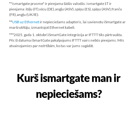
*"ismartgate prasme" ir pieejama šādās valodās: ismartgate1T ir
pieejama: itāļu (IT),vācu (DE),angļu (ASV),spāņu (ES),spāņu (ASV),franču
(FR),angļu (UK/IE).
**
USB uz Ethernet
ir nepieciešams adapteris, lai savienotu iSmartgate ar
maršrutētāju, izmantojot Ethernet kabeli.
***
2025. gada 1. oktobrī
iSmartGate integrācija ar IFTTT tiks pārtraukta.
Pēc šī datuma iSmartGate pakalpojums IFTTT vairs nebūs pieejams. Mēs
atvainojamies par neērtībām, ko tas var jums sagādāt.
Kurš ismartgate man ir
nepieciešams?