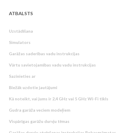
ATBALSTS
Uzstādīšana
Simulators
Garāžas saderības vadu instrukcijas
Vārtu savietojamības vadu vadu instrukcijas
Sazinieties ar
Biežāk uzdotie jautājumi
Kā noteikt, vai jums ir 2,4 GHz vai 5 GHz Wi-Fi tīkls
Gudra garāža veciem modeļiem
Vispārīgas garāžu durvju tēmas
Garāžas durvju atvēršanas instrukcijas Rokasgrāmatas