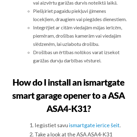
vai aizvērtu garāžas durvis noteiktā laikā.
Piešķiriet pagaidu piekļuvi ģimenes
locekļiem, draugiem vai piegādes dienestiem.
Integrējiet ar citām viedajām mājas ierīcēm,
piemēram, drošības kamerām vai viedajām
slēdzenēm, lai uzlabotu drošību.
Drošības un ērtības nolūkos varat izsekot
garāžas durvju darbības vēsturei.
How do I install an ismartgate
smart garage opener to a ASA
ASA4-K31?
Iegūstiet savu
ismartgate ierīce šeit
.
Take a look at the ASA ASA4-K31