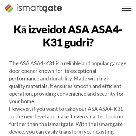
Pāriet
uz
saturu
Kā izveidot
ASA ASA4-
K31
gudri?
The ASA ASA4-K31 is a reliable and popular garage
door opener known for its exceptional
performance and durability. Made with high-
quality materials, it ensures smooth and efficient
operation, providing convenience and security for
your home.
However, if you want to take your ASA ASA4-K31
to the next level and make it even smarter, look no
further than the ismartgate. With the ismartgate
device, you can easily transform your existing