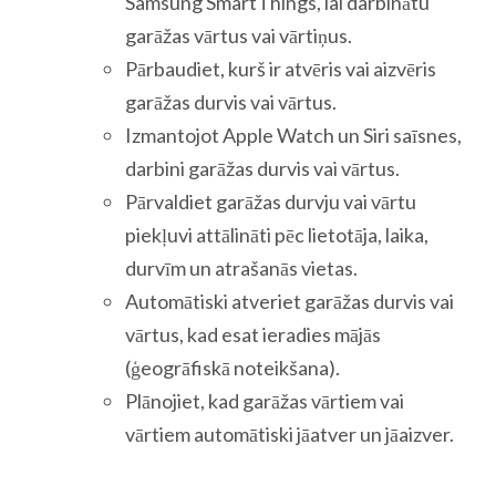
Samsung SmartThings, lai darbinātu
garāžas vārtus vai vārtiņus.
Pārbaudiet, kurš ir atvēris vai aizvēris
garāžas durvis vai vārtus.
Izmantojot Apple Watch un Siri saīsnes,
darbini garāžas durvis vai vārtus.
Pārvaldiet garāžas durvju vai vārtu
piekļuvi attālināti pēc lietotāja, laika,
durvīm un atrašanās vietas.
Automātiski atveriet garāžas durvis vai
vārtus, kad esat ieradies mājās
(ģeogrāfiskā noteikšana).
Plānojiet, kad garāžas vārtiem vai
vārtiem automātiski jāatver un jāaizver.