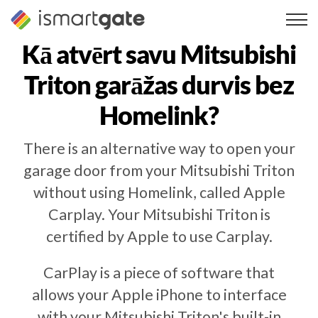
Pāriet
uz
saturu
Kā atvērt savu
Mitsubishi
Triton
garāžas durvis bez
Homelink?
There is an alternative way to open your
garage door from your Mitsubishi Triton
without using Homelink, called Apple
Carplay. Your Mitsubishi Triton is
certified by Apple to use Carplay.
CarPlay is a piece of software that
allows your Apple iPhone to interface
with your Mitsubishi Triton's built-in