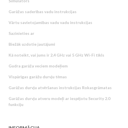
Simulators
Garāžas saderības vadu instrukcijas
Vārtu savietojamības vadu vadu instrukcijas
Sazinieties ar
Biežāk uzdotie jautājumi
Kā noteikt, vai jums ir 2,4 GHz vai 5 GHz Wi-Fi tīkls
Gudra garāža veciem modeļiem
Vispārīgas garāžu durvju tēmas
Garāžas durvju atvēršanas instrukcijas Rokasgrāmatas
Garāžas durvju atveru modeļi ar iespējotu Security 2.0
funkciju
INFORMĀCIJA