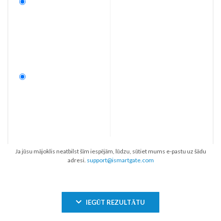
Ja jūsu mājoklis neatbilst šīm iespējām, lūdzu, sūtiet mums e-pastu uz šādu
adresi.
support@ismartgate.com
IEGŪT REZULTĀTU