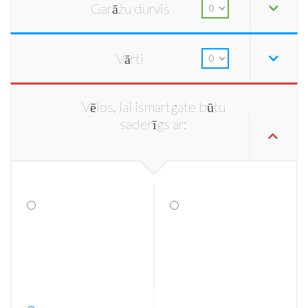
Garāžu durvis
Vārti
Vēlos, lai ismartgate būtu
saderīgs ar: