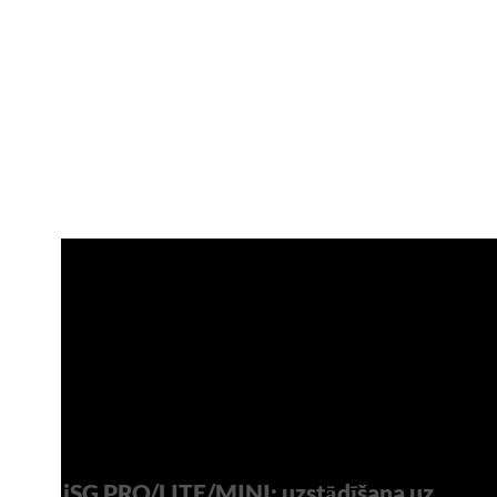
iSG PRO/LITE/MINI: uzstādīšana uz