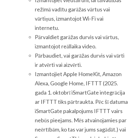
režīmā vadītu garāžas vārtus vai
vārtiņus, izmantojot Wi-Fi vai
internetu.
Pārvaldiet garāžas durvis vai vārtus,
izmantojot reāllaika video.
Pārbaudiet, vai garāžas durvis vai vārti
ir atvērti vai aizvērti.
Izmantojiet Apple HomeKit, Amazon
Alexa, Google Home, IFTTT (2025.
gada 1. oktobrī iSmartGate integrācija
ar IFTTT tiks pārtraukta. Pēc šī datuma
iSmartGate pakalpojums IFTTT vairs
nebūs pieejams. Mēs atvainojamies par
neērtībām, ko tas var jums sagādāt.) vai