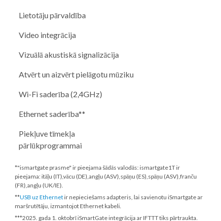
Lietotāju pārvaldība
Video integrācija
Vizuālā akustiskā signalizācija
Atvērt un aizvērt pielāgotu mūziku
Wi-Fi saderība (2,4GHz)
Ethernet saderība**
Piekļuve tīmekļa
pārlūkprogrammai
*"ismartgate prasme" ir pieejama šādās valodās: ismartgate1T ir
pieejama: itāļu (IT),vācu (DE),angļu (ASV),spāņu (ES),spāņu (ASV),franču
(FR),angļu (UK/IE).
**
USB uz Ethernet
ir nepieciešams adapteris, lai savienotu iSmartgate ar
maršrutētāju, izmantojot Ethernet kabeli.
***
2025. gada 1. oktobrī
iSmartGate integrācija ar IFTTT tiks pārtraukta.