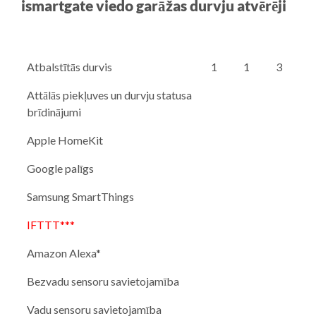
ismartgate viedo garāžas durvju atvērēji
Atbalstītās durvis
1
1
3
Attālās piekļuves un durvju statusa
brīdinājumi
Apple HomeKit
Google palīgs
Samsung SmartThings
IFTTT***
Amazon Alexa*
Bezvadu sensoru savietojamība
Vadu sensoru savietojamība