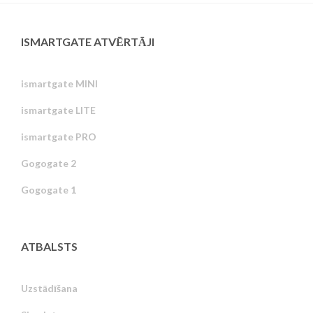
ISMARTGATE ATVĒRTĀJI
ismartgate MINI
ismartgate LITE
ismartgate PRO
Gogogate 2
Gogogate 1
ATBALSTS
Uzstādīšana