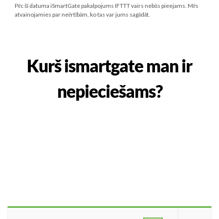
Pēc šī datuma iSmartGate pakalpojums IFTTT vairs nebūs pieejams. Mēs
atvainojamies par neērtībām, ko tas var jums sagādāt.
Kurš ismartgate man ir
nepieciešams?