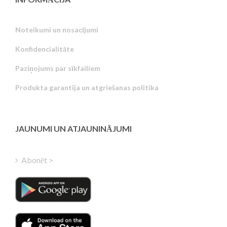
Noteikumi un nosacījumi
Konfidencialitāte
Russian
Paziņojums par sīkfailiem
Portuguese
Produkta garantija un atgriešanas politika
Estonian
Greek
Finnish
JAUNUMI UN ATJAUNINĀJUMI
Hungarian
Turkish
Abonēt >
Polish
Italian
Danish
Dutch