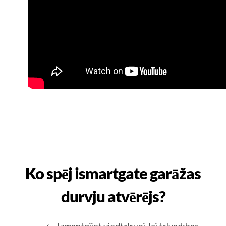
Ko spēj ismartgate garāžas
durvju atvērējs?
Izmantojiet viedtālruni, lai tālvadības