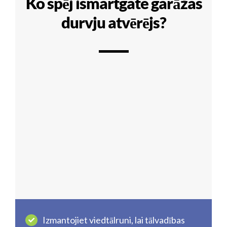
Ko spēj ismartgate garāžas
durvju atvērējs?
Izmantojiet viedtālruni, lai tālvadības