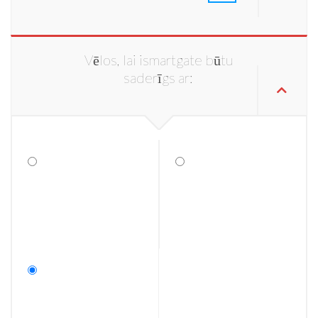
Vēlos, lai ismartgate būtu
saderīgs ar: