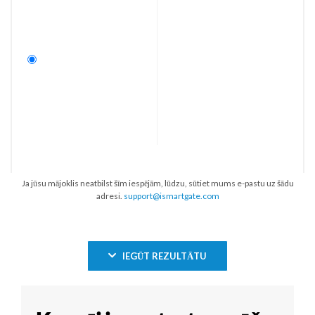
Ja jūsu mājoklis neatbilst šīm iespējām, lūdzu, sūtiet mums e-pastu uz šādu
adresi.
support@ismartgate.com
IEGŪT REZULTĀTU