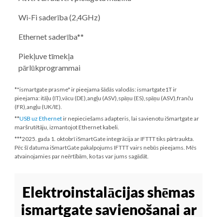
Wi-Fi saderība (2,4GHz)
Ethernet saderība**
Piekļuve tīmekļa
pārlūkprogrammai
*"ismartgate prasme" ir pieejama šādās valodās: ismartgate1T ir
pieejama: itāļu (IT),vācu (DE),angļu (ASV),spāņu (ES),spāņu (ASV),franču
(FR),angļu (UK/IE).
**
USB uz Ethernet
ir nepieciešams adapteris, lai savienotu iSmartgate ar
maršrutētāju, izmantojot Ethernet kabeli.
***
2025. gada 1. oktobrī
iSmartGate integrācija ar IFTTT tiks pārtraukta.
Pēc šī datuma iSmartGate pakalpojums IFTTT vairs nebūs pieejams. Mēs
atvainojamies par neērtībām, ko tas var jums sagādāt.
Elektroinstalācijas shēmas
ismartgate savienošanai ar