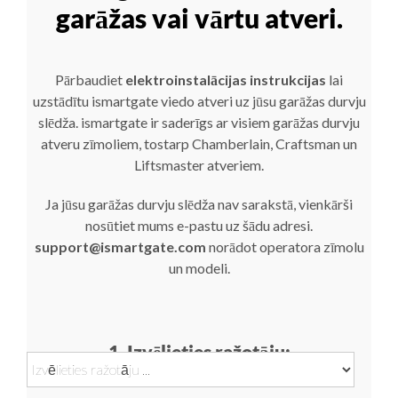
garāžas vai vārtu atveri.
Pārbaudiet
elektroinstalācijas instrukcijas
lai
uzstādītu ismartgate viedo atveri uz jūsu garāžas durvju
slēdža. ismartgate ir saderīgs ar visiem garāžas durvju
atveru zīmoliem, tostarp Chamberlain, Craftsman un
Liftsmaster atveriem.
Ja jūsu garāžas durvju slēdža nav sarakstā, vienkārši
nosūtiet mums e-pastu uz šādu adresi.
support@ismartgate.com
norādot operatora zīmolu
un modeli.
1. Izvēlieties ražotāju: