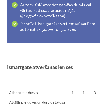
Automātiski atveriet garāžas durvis vai
vārtus, kad esat ieradies mājās
(ģeogrāfiskā noteikšana).
Plānojiet, kad garāžas vārtiem vai vārtiem
automātiski jāatver un jāaizver.
ismartgate atveršanas ierīces
Atbalstītās durvis
1
1
3
Attālās piekļuves un durvju statusa