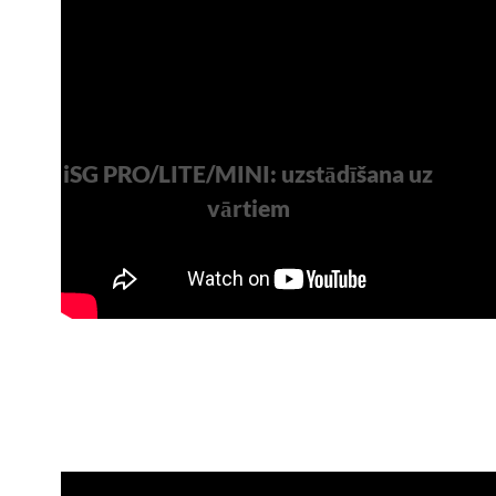
iSG PRO/LITE/MINI: uzstādīšana uz
vārtiem