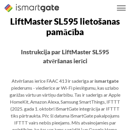
Pāriet
uz
saturu
LiftMaster SL595 lietošanas
pamācība
Instrukcija par LiftMaster SL595
atvēršanas ierīci
Atvēršanas ierīce FAAC 413 ir saderīga ar
ismartgate
piederums - viedierīce ar Wi-Fi pieslēgumu, kas uzlabo
garāžas vārtu un vārtiņu darbību. Tas ir saderīgs ar Apple
HomeKit, Amazon Alexa, Samsung SmartThings, IFTTT
(2025. gada 1. oktobrī iSmartGate integrācija ar IFTTT
tiks pārtraukta. Pēc šī datuma iSmartGate pakalpojums
IFTTT vairs nebūs pieejams. Mēs atvainojamies par
neērtībām, ko tas var jums sagādāt.) un Google Home.