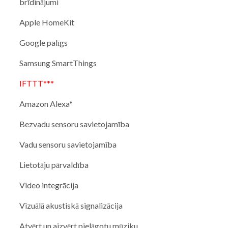
brīdinājumi
Apple HomeKit
Google palīgs
Samsung SmartThings
IFTTT***
Amazon Alexa*
Bezvadu sensoru savietojamība
Vadu sensoru savietojamība
Lietotāju pārvaldība
Video integrācija
Vizuālā akustiskā signalizācija
Atvērt un aizvērt pielāgotu mūziku