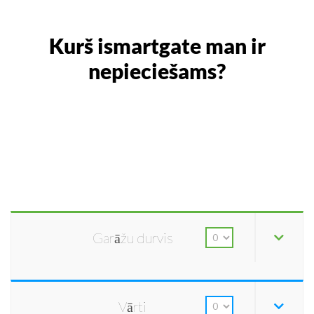
Kurš ismartgate man ir
nepieciešams?
Garāžu durvis
Vārti