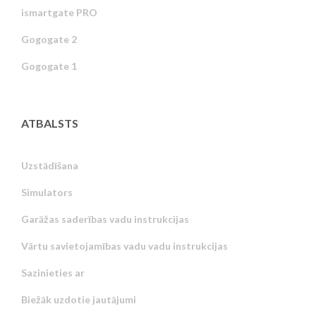
ismartgate PRO
Gogogate 2
Gogogate 1
ATBALSTS
Uzstādīšana
Simulators
Garāžas saderības vadu instrukcijas
Vārtu savietojamības vadu vadu instrukcijas
Sazinieties ar
Biežāk uzdotie jautājumi