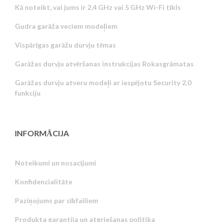
Kā noteikt, vai jums ir 2,4 GHz vai 5 GHz Wi-Fi tīkls
Gudra garāža veciem modeļiem
Vispārīgas garāžu durvju tēmas
Garāžas durvju atvēršanas instrukcijas Rokasgrāmatas
Garāžas durvju atveru modeļi ar iespējotu Security 2.0
funkciju
INFORMĀCIJA
Noteikumi un nosacījumi
Konfidencialitāte
Russian
Paziņojums par sīkfailiem
Portuguese
Produkta garantija un atgriešanas politika