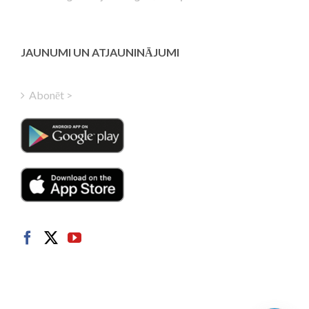
Estonian
Greek
Finnish
JAUNUMI UN ATJAUNINĀJUMI
Hungarian
Turkish
Abonēt >
Polish
Italian
Danish
Dutch
Swedish
Norwegian
German
French
Spanish