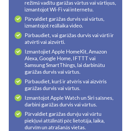
režīmā vadītu garāžas vārtus vai vārtiņus,
izmantojot Wi-Fi vai internetu.
Pārvaldiet garāžas durvis vai vārtus,
izmantojot reāllaika video.
Pārbaudiet, vai garāžas durvis vai vārti ir
atvērti vai aizvērti.
Izmantojiet Apple HomeKit, Amazon
Alexa, Google Home, IFTTT vai
Samsung SmartThings, lai darbinātu
garāžas durvis vai vārtus.
Pārbaudiet, kurš ir atvēris vai aizvēris
garāžas durvis vai vārtus.
Izmantojot Apple Watch un Siri saīsnes,
darbini garāžas durvis vai vārtus.
Pārvaldiet garāžas durvju vai vārtu
piekļuvi attālināti pēc lietotāja, laika,
durvīm un atrašanās vietas.