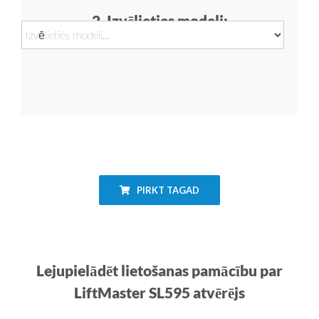
2. Izvēlieties modeli:
PIRKT TAGAD
Lejupielādēt lietošanas pamācību par
LiftMaster SL595 atvērējs