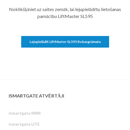
Noklikšķiniet uz saites zemāk, lai lejupielādētu lietošanas
pamācību LiftMaster SL595
Lejupielādēt LiftMaster SL595 Rokasgrāmata
ISMARTGATE ATVĒRTĀJI
ismartgate MINI
ismartgate LITE