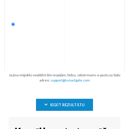
Ja jūsu mājoklis neatbilst šīm iespējām, lūdzu, sūtiet mums e-pastu uz šādu
adresi.
support@ismartgate.com
IEGŪT REZULTĀTU