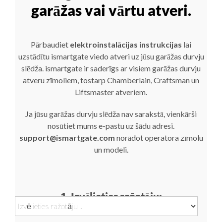
garāžas vai vārtu atveri.
Pārbaudiet
elektroinstalācijas instrukcijas
lai
uzstādītu ismartgate viedo atveri uz jūsu garāžas durvju
slēdža. ismartgate ir saderīgs ar visiem garāžas durvju
atveru zīmoliem, tostarp Chamberlain, Craftsman un
Liftsmaster atveriem.
Ja jūsu garāžas durvju slēdža nav sarakstā, vienkārši
nosūtiet mums e-pastu uz šādu adresi.
support@ismartgate.com
norādot operatora zīmolu
un modeli.
1. Izvēlieties ražotāju: