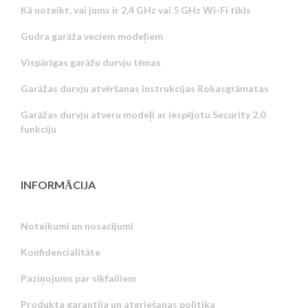
Kā noteikt, vai jums ir 2,4 GHz vai 5 GHz Wi-Fi tīkls
Gudra garāža veciem modeļiem
Vispārīgas garāžu durvju tēmas
Garāžas durvju atvēršanas instrukcijas Rokasgrāmatas
Garāžas durvju atveru modeļi ar iespējotu Security 2.0
funkciju
INFORMĀCIJA
Noteikumi un nosacījumi
Konfidencialitāte
Russian
Paziņojums par sīkfailiem
Portuguese
Produkta garantija un atgriešanas politika