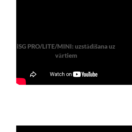
iSG PRO/LITE/MINI: uzstādīšana uz
vārtiem