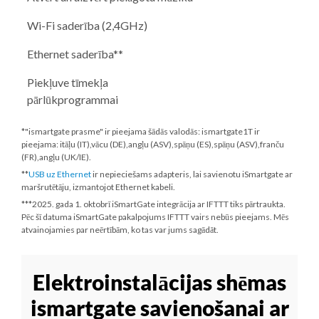
Wi-Fi saderība (2,4GHz)
Ethernet saderība**
Piekļuve tīmekļa
pārlūkprogrammai
*"ismartgate prasme" ir pieejama šādās valodās: ismartgate1T ir
pieejama: itāļu (IT),vācu (DE),angļu (ASV),spāņu (ES),spāņu (ASV),franču
(FR),angļu (UK/IE).
**
USB uz Ethernet
ir nepieciešams adapteris, lai savienotu iSmartgate ar
maršrutētāju, izmantojot Ethernet kabeli.
***
2025. gada 1. oktobrī
iSmartGate integrācija ar IFTTT tiks pārtraukta.
Pēc šī datuma iSmartGate pakalpojums IFTTT vairs nebūs pieejams. Mēs
atvainojamies par neērtībām, ko tas var jums sagādāt.
Elektroinstalācijas shēmas
ismartgate savienošanai ar