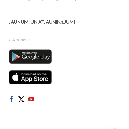
Estonian
Greek
Finnish
JAUNUMI UN ATJAUNINĀJUMI
Hungarian
Turkish
Abonēt >
Polish
Italian
Danish
Dutch
Swedish
Norwegian
German
French
Spanish