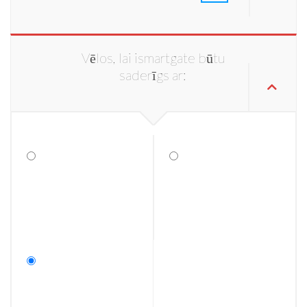
Vēlos, lai ismartgate būtu
saderīgs ar: