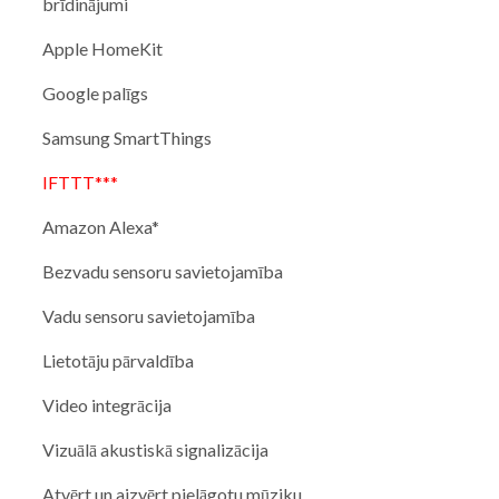
brīdinājumi
Apple HomeKit
Google palīgs
Samsung SmartThings
IFTTT***
Amazon Alexa*
Bezvadu sensoru savietojamība
Vadu sensoru savietojamība
Lietotāju pārvaldība
Video integrācija
Vizuālā akustiskā signalizācija
Atvērt un aizvērt pielāgotu mūziku