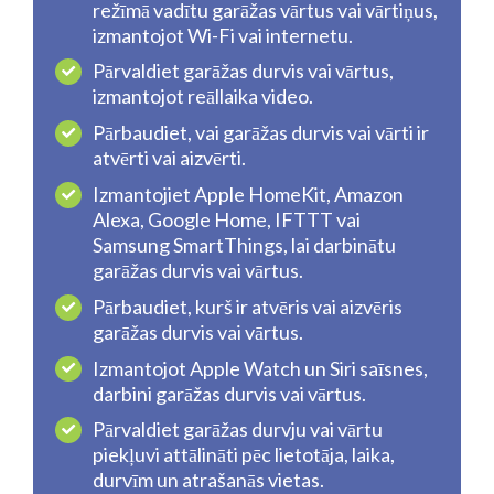
režīmā vadītu garāžas vārtus vai vārtiņus,
izmantojot Wi-Fi vai internetu.
Pārvaldiet garāžas durvis vai vārtus,
izmantojot reāllaika video.
Pārbaudiet, vai garāžas durvis vai vārti ir
atvērti vai aizvērti.
Izmantojiet Apple HomeKit, Amazon
Alexa, Google Home, IFTTT vai
Samsung SmartThings, lai darbinātu
garāžas durvis vai vārtus.
Pārbaudiet, kurš ir atvēris vai aizvēris
garāžas durvis vai vārtus.
Izmantojot Apple Watch un Siri saīsnes,
darbini garāžas durvis vai vārtus.
Pārvaldiet garāžas durvju vai vārtu
piekļuvi attālināti pēc lietotāja, laika,
durvīm un atrašanās vietas.