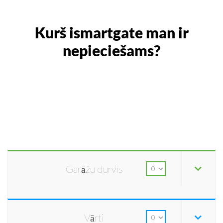
Kurš ismartgate man ir
nepieciešams?
Garāžu durvis
Vārti