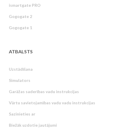
ismartgate PRO
Gogogate 2
Gogogate 1
ATBALSTS
Uzstādīšana
Simulators
Garāžas saderības vadu instrukcijas
Vārtu savietojamības vadu vadu instrukcijas
Sazinieties ar
Biežāk uzdotie jautājumi