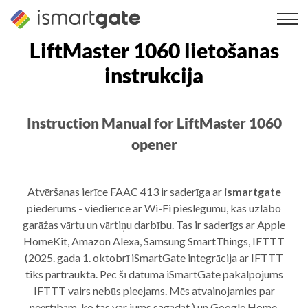
Pāriet
uz
saturu
LiftMaster 1060 lietošanas
instrukcija
Instruction Manual for LiftMaster 1060
opener
Atvēršanas ierīce FAAC 413 ir saderīga ar
ismartgate
piederums - viedierīce ar Wi-Fi pieslēgumu, kas uzlabo
garāžas vārtu un vārtiņu darbību. Tas ir saderīgs ar Apple
HomeKit, Amazon Alexa, Samsung SmartThings, IFTTT
(2025. gada 1. oktobrī iSmartGate integrācija ar IFTTT
tiks pārtraukta. Pēc šī datuma iSmartGate pakalpojums
IFTTT vairs nebūs pieejams. Mēs atvainojamies par
neērtībām, ko tas var jums sagādāt.) un Google Home.