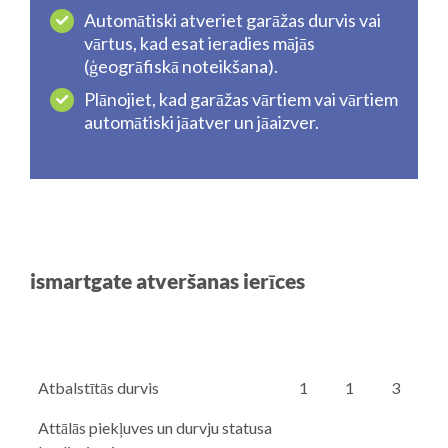
Automātiski atveriet garāžas durvis vai
vārtus, kad esat ieradies mājās
(ģeogrāfiskā noteikšana).
Plānojiet, kad garāžas vārtiem vai vārtiem
automātiski jāatver un jāaizver.
ismartgate atveršanas ierīces
Atbalstītās durvis
1
1
3
Attālās piekļuves un durvju statusa