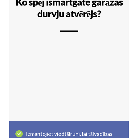
Ko spēj ismartgate garāžas
durvju atvērējs?
Izmantojiet viedtālruni, lai tālvadības