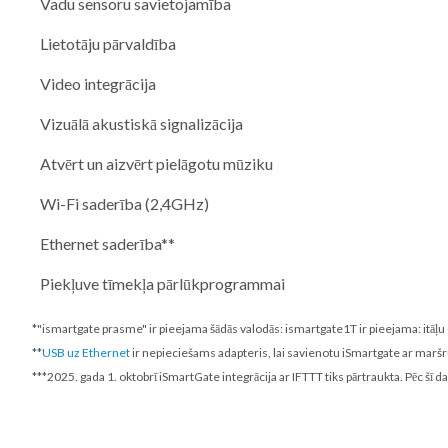
Vadu sensoru savietojamība
Lietotāju pārvaldība
Video integrācija
Vizuālā akustiskā signalizācija
Atvērt un aizvērt pielāgotu mūziku
Wi-Fi saderība (2,4GHz)
Ethernet saderība**
Piekļuve tīmekļa pārlūkprogrammai
*"ismartgate prasme" ir pieejama šādās valodās: ismartgate1T ir pieejama: itāļu 
**
USB uz Ethernet
ir nepieciešams adapteris, lai savienotu iSmartgate ar maršr
***
2025. gada 1. oktobrī
iSmartGate integrācija ar IFTTT tiks pārtraukta. Pēc šī