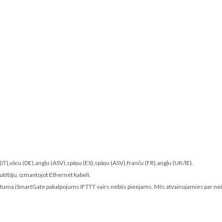
(IT),vācu (DE),angļu (ASV),spāņu (ES),spāņu (ASV),franču (FR),angļu (UK/IE).
utētāju, izmantojot Ethernet kabeli.
 datuma iSmartGate pakalpojums IFTTT vairs nebūs pieejams. Mēs atvainojamies par neē