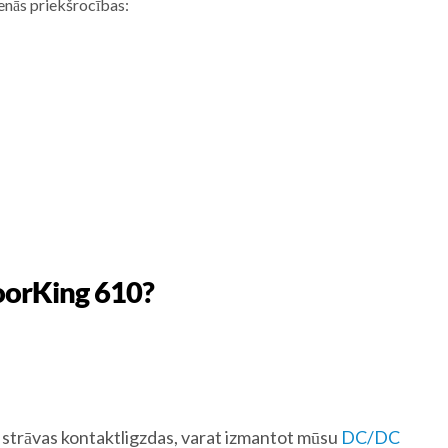
venās priekšrocības:
DoorKing 610?
v strāvas kontaktligzdas, varat izmantot mūsu
DC/DC