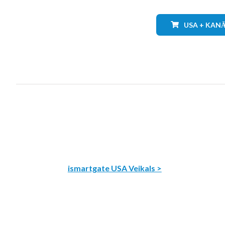
USA + KAN
ismartgate USA Veikals >