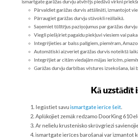
ismartgate garāžas durvju atvērējs piedāvā virkni priekš
Pārvaldiet garāžas durvis attālināti, izmantojot vie
Pārraugiet garāžas durvju stāvokli reāllaikā.
Saņemiet tūlītējus paziņojumus par garāžas durvju 
Viegli piešķiriet pagaidu piekļuvi viesiem vai pak
Integrējieties ar balss palīgiem, piemēram, Amazo
Automātiski aizveriet garāžas durvis noteiktā laikā
Integrējiet ar citām viedajām mājas ierīcēm, piem
Garāžas durvju darbības vēstures izsekošana, lai 
Kā uzstādīt 
Iegūstiet savu
ismartgate ierīce šeit
.
Aplūkojiet zemāk redzamo DoorKing 610 ele
Ar nelielu krustenisko skrūvgriezi savienoji
ismartgate ierīces barošanai var izmantot k