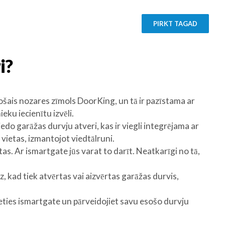
PIRKT TAGAD
i?
došais nozares zīmols DoorKing, un tā ir pazīstama ar
eku iecienītu izvēli.
o garāžas durvju atveri, kas ir viegli integrējama ar
vietas, izmantojot viedtālruni.
as. Ar ismartgate jūs varat to darīt. Neatkarīgi no tā,
z, kad tiek atvērtas vai aizvērtas garāžas durvis,
eties ismartgate un pārveidojiet savu esošo durvju