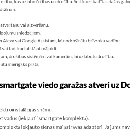
rocību, kas uzlabo ērtības un drošību. Šeit ir uzskaitītas dažas gal
dtālruni.
atvēršanu vai aizvēršanu.
alpojumu sniedzējiem.
n Alexa vai Google Assistant, lai nodrošinātu brīvroku vadību.
 vai tad, kad atstājat mājokli.
ēram, drošības sistēmām vai kamerām, lai uzlabotu drošību.
būtu mierīgāks prātā.
ismartgate viedo garāžas atveri uz 
ktroinstalācijas shēmu.
et vadus (iekļauti ismartgate komplektā).
omplektā iekļauto sienas maiņstrāvas adapteri. Ja jums na