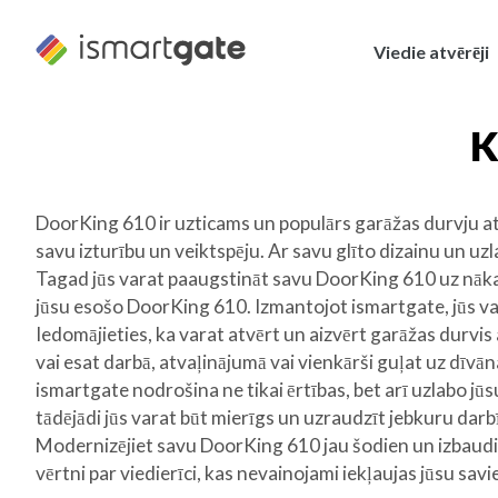
Pāriet
uz
Viedie atvērēji
saturu
K
DoorKing 610 ir uzticams un populārs garāžas durvju atvē
savu izturību un veiktspēju. Ar savu glīto dizainu un uz
Tagad jūs varat paaugstināt savu DoorKing 610 uz nākamo
jūsu esošo DoorKing 610. Izmantojot ismartgate, jūs var
Iedomājieties, ka varat atvērt un aizvērt garāžas durvis 
vai esat darbā, atvaļinājumā vai vienkārši guļat uz dīvāna
ismartgate nodrošina ne tikai ērtības, bet arī uzlabo jūs
tādējādi jūs varat būt mierīgs un uzraudzīt jebkuru darb
Modernizējiet savu DoorKing 610 jau šodien un izbaudiet
vērtni par viedierīci, kas nevainojami iekļaujas jūsu savi