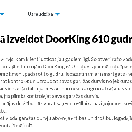
Uzraudzība
ā izveidot
DoorKing 610
gudr
rējs, kam klienti uzticas jau gadiem ilgi. Šo atveri ražo va
labotajām funkcijām DoorKing 610 ir kļuvis par mājokļu īpašni
 līmeni, padarot to gudru. Iepazīstinām ar ismartgate - vied
at kontrolēt un uzraudzīt savas garāžas durvis no jebkuras 
ar vienkāršu tālruņa pieskārienu neatkarīgi no atrašanās viet
, jūs pilnībā kontrolējat savas garāžas durvis.
u mājas drošību. Jūs varat saņemt reāllaika paziņojumus ikrei
ību.
 viedā garāžas durvju atvērēja ērtības un drošību. Iegādāji
enotajā mājoklī.