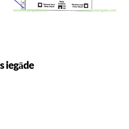
s iegāde