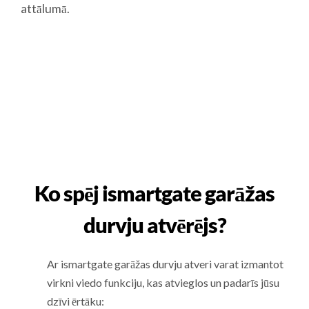
attālumā.
Ko spēj ismartgate garāžas
durvju atvērējs?
Ar ismartgate garāžas durvju atveri varat izmantot
virkni viedo funkciju, kas atvieglos un padarīs jūsu
dzīvi ērtāku: