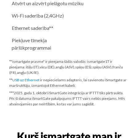
Atvērt un aizvērt pielāgotu mūziku
Wi-Fi saderība (2,4GHz)
Ethernet saderība**
Piekļuve tīmekļa
pārlūkprogrammai
*"ismartgate prasme" ir pieejama šādās valodās: ismartgate1T ir
pieejama: itāļu (IT),vācu (DE),angļu (ASV),spāņu (ES),spāņu (ASV),franču
(FR),angļu (UK/IE).
**
USB uz Ethernet
ir nepieciešams adapteris, lai savienotu iSmartgate ar
maršrutētāju, izmantojot Ethernet kabeli.
***
2025. gada 1. oktobrī
iSmartGate integrācija ar IFTTT tiks pārtraukta.
Pēc šī datuma iSmartGate pakalpojums IFTTT vairs nebūs pieejams. Mēs
atvainojamies par neērtībām, ko tas var jums sagādāt.
Kurš ismartgate man ir