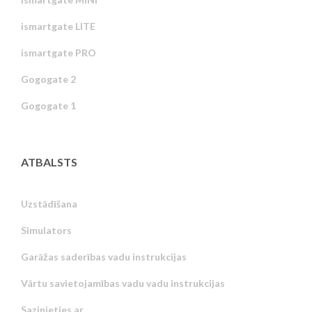
ismartgate LITE
ismartgate PRO
Gogogate 2
Gogogate 1
ATBALSTS
Uzstādīšana
Simulators
Garāžas saderības vadu instrukcijas
Vārtu savietojamības vadu vadu instrukcijas
Sazinieties ar