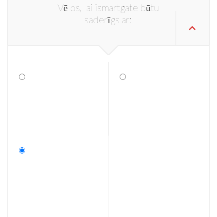
Vēlos, lai ismartgate būtu
saderīgs ar: