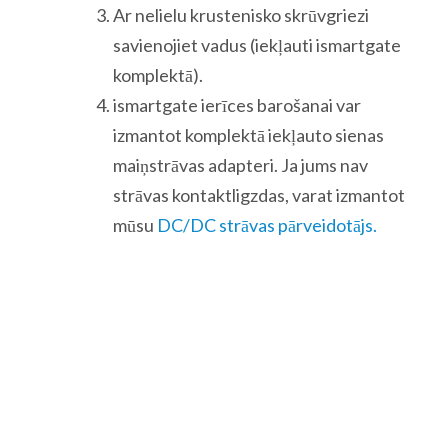
Ar nelielu krustenisko skrūvgriezi
savienojiet vadus (iekļauti ismartgate
komplektā).
ismartgate ierīces barošanai var
izmantot komplektā iekļauto sienas
maiņstrāvas adapteri. Ja jums nav
strāvas kontaktligzdas, varat izmantot
mūsu
DC/DC strāvas pārveidotājs.