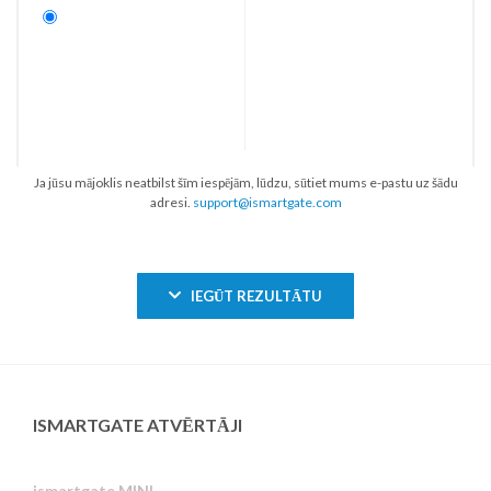
Ja jūsu mājoklis neatbilst šīm iespējām, lūdzu, sūtiet mums e-pastu uz šādu
adresi.
support@ismartgate.com
IEGŪT REZULTĀTU
ISMARTGATE ATVĒRTĀJI
ismartgate MINI