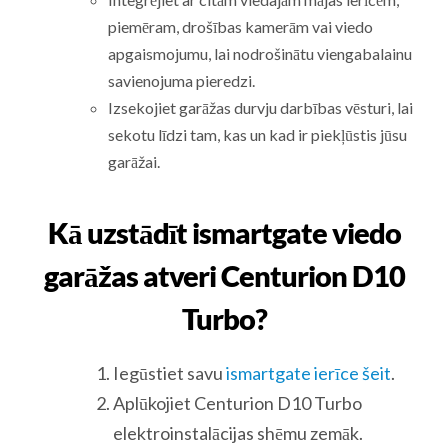
piemēram, drošības kamerām vai viedo
apgaismojumu, lai nodrošinātu viengabalainu
savienojuma pieredzi.
Izsekojiet garāžas durvju darbības vēsturi, lai
sekotu līdzi tam, kas un kad ir piekļūstis jūsu
garāžai.
Kā uzstādīt ismartgate viedo
garāžas atveri Centurion D10
Turbo?
Iegūstiet savu
ismartgate ierīce šeit
.
Aplūkojiet Centurion D10 Turbo
elektroinstalācijas shēmu zemāk.