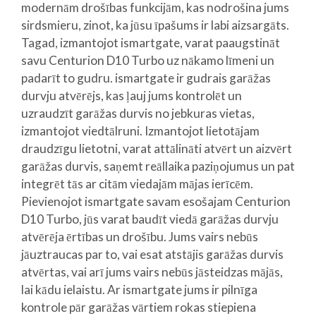
modernām drošības funkcijām, kas nodrošina jums
sirdsmieru, zinot, ka jūsu īpašums ir labi aizsargāts.
Tagad, izmantojot ismartgate, varat paaugstināt
savu Centurion D10 Turbo uz nākamo līmeni un
padarīt to gudru. ismartgate ir gudrais garāžas
durvju atvērējs, kas ļauj jums kontrolēt un
uzraudzīt garāžas durvis no jebkuras vietas,
izmantojot viedtālruni. Izmantojot lietotājam
draudzīgu lietotni, varat attālināti atvērt un aizvērt
garāžas durvis, saņemt reāllaika paziņojumus un pat
integrēt tās ar citām viedajām mājas ierīcēm.
Pievienojot ismartgate savam esošajam Centurion
D10 Turbo, jūs varat baudīt viedā garāžas durvju
atvērēja ērtības un drošību. Jums vairs nebūs
jāuztraucas par to, vai esat atstājis garāžas durvis
atvērtas, vai arī jums vairs nebūs jāsteidzas mājās,
lai kādu ielaistu. Ar ismartgate jums ir pilnīga
kontrole pār garāžas vārtiem rokas stiepiena