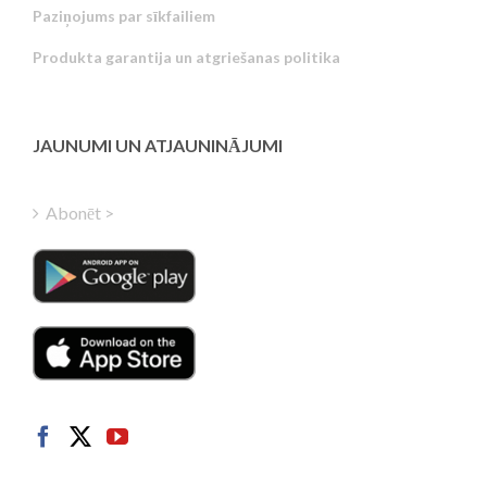
Paziņojums par sīkfailiem
Portuguese
Produkta garantija un atgriešanas politika
Estonian
Greek
Finnish
JAUNUMI UN ATJAUNINĀJUMI
Hungarian
Turkish
Abonēt >
Polish
Italian
Danish
Dutch
Swedish
Norwegian
German