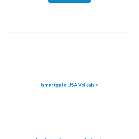
ismartgate USA Veikals >