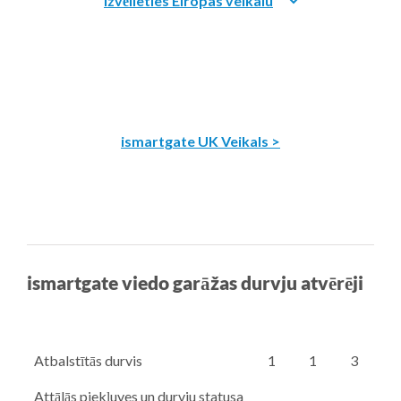
ismartgate UK Veikals >
ismartgate viedo garāžas durvju atvērēji
Atbalstītās durvis
1
1
3
Attālās piekļuves un durvju statusa