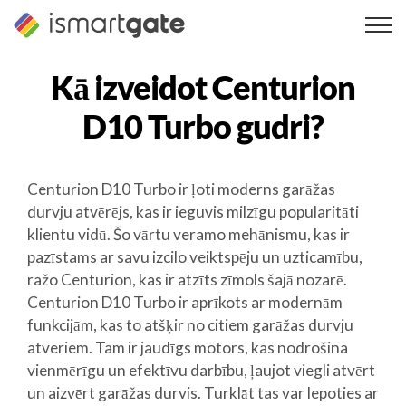
Pāriet
uz
saturu
Kā izveidot
Centurion
D10 Turbo
gudri?
Centurion D10 Turbo ir ļoti moderns garāžas
durvju atvērējs, kas ir ieguvis milzīgu popularitāti
klientu vidū. Šo vārtu veramo mehānismu, kas ir
pazīstams ar savu izcilo veiktspēju un uzticamību,
ražo Centurion, kas ir atzīts zīmols šajā nozarē.
Centurion D10 Turbo ir aprīkots ar modernām
funkcijām, kas to atšķir no citiem garāžas durvju
atveriem. Tam ir jaudīgs motors, kas nodrošina
vienmērīgu un efektīvu darbību, ļaujot viegli atvērt
un aizvērt garāžas durvis. Turklāt tas var lepoties ar