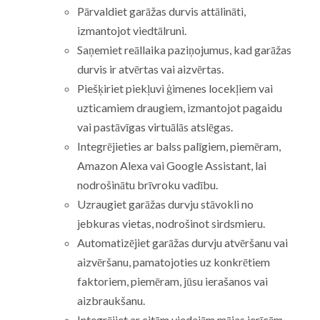
Pārvaldiet garāžas durvis attālināti,
izmantojot viedtālruni.
Saņemiet reāllaika paziņojumus, kad garāžas
durvis ir atvērtas vai aizvērtas.
Piešķiriet piekļuvi ģimenes locekļiem vai
uzticamiem draugiem, izmantojot pagaidu
vai pastāvīgas virtuālās atslēgas.
Integrējieties ar balss palīgiem, piemēram,
Amazon Alexa vai Google Assistant, lai
nodrošinātu brīvroku vadību.
Uzraugiet garāžas durvju stāvokli no
jebkuras vietas, nodrošinot sirdsmieru.
Automatizējiet garāžas durvju atvēršanu vai
aizvēršanu, pamatojoties uz konkrētiem
faktoriem, piemēram, jūsu ierašanos vai
aizbraukšanu.
Integrējiet ar citām viedajām mājas ierīcēm,