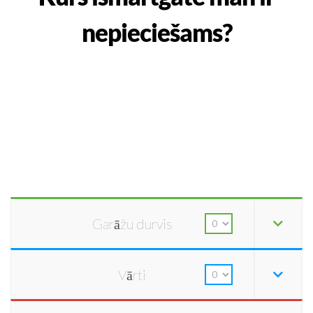
nepieciešams?
Garāžu durvis
Vārti