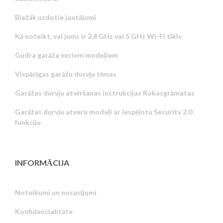
Biežāk uzdotie jautājumi
Kā noteikt, vai jums ir 2,4 GHz vai 5 GHz Wi-Fi tīkls
Gudra garāža veciem modeļiem
Vispārīgas garāžu durvju tēmas
Garāžas durvju atvēršanas instrukcijas Rokasgrāmatas
Garāžas durvju atveru modeļi ar iespējotu Security 2.0
funkciju
INFORMĀCIJA
Noteikumi un nosacījumi
Konfidencialitāte
Russian