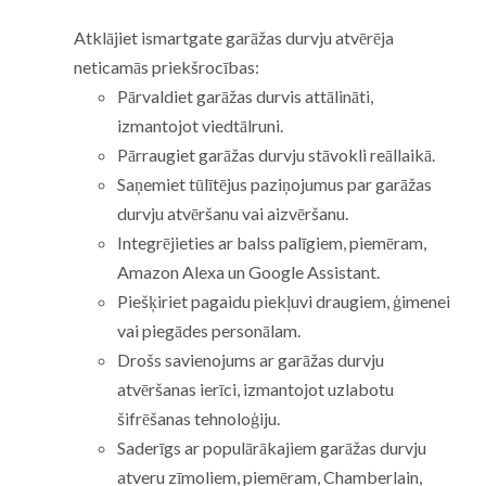
Atklājiet ismartgate garāžas durvju atvērēja
neticamās priekšrocības:
Pārvaldiet garāžas durvis attālināti,
izmantojot viedtālruni.
Pārraugiet garāžas durvju stāvokli reāllaikā.
Saņemiet tūlītējus paziņojumus par garāžas
durvju atvēršanu vai aizvēršanu.
Integrējieties ar balss palīgiem, piemēram,
Amazon Alexa un Google Assistant.
Piešķiriet pagaidu piekļuvi draugiem, ģimenei
vai piegādes personālam.
Drošs savienojums ar garāžas durvju
atvēršanas ierīci, izmantojot uzlabotu
šifrēšanas tehnoloģiju.
Saderīgs ar populārākajiem garāžas durvju
atveru zīmoliem, piemēram, Chamberlain,