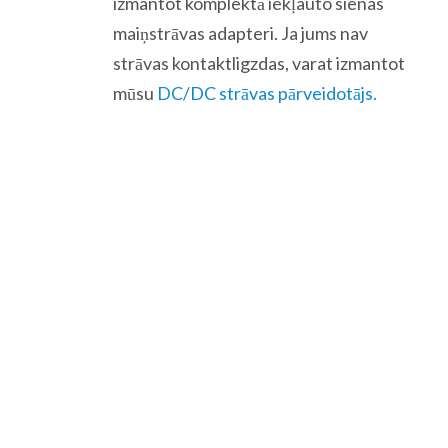
izmantot komplektā iekļauto sienas
maiņstrāvas adapteri. Ja jums nav
strāvas kontaktligzdas, varat izmantot
mūsu
DC/DC strāvas pārveidotājs.