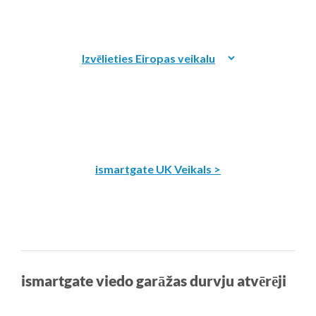
ismartgate UK Veikals >
ismartgate viedo garāžas durvju atvērēji