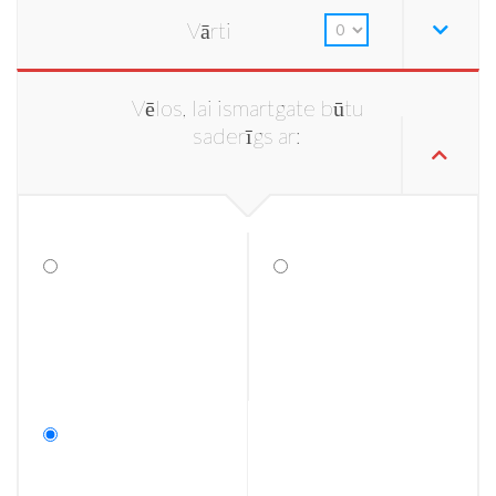
Vārti
Vēlos, lai ismartgate būtu
saderīgs ar: