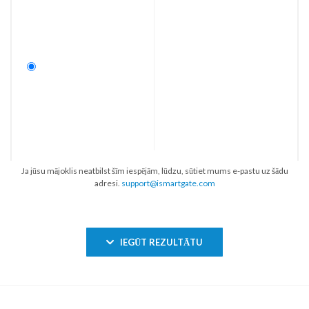
Ja jūsu mājoklis neatbilst šīm iespējām, lūdzu, sūtiet mums e-pastu uz šādu
adresi.
support@ismartgate.com
IEGŪT REZULTĀTU