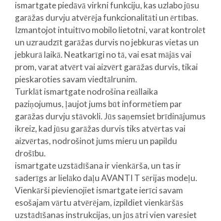
ismartgate piedāvā virkni funkciju, kas uzlabo jūsu
garāžas durvju atvērēja funkcionalitāti un ērtības.
Izmantojot intuitīvo mobilo lietotni, varat kontrolēt
un uzraudzīt garāžas durvis no jebkuras vietas un
jebkurā laikā. Neatkarīgi no tā, vai esat mājās vai
prom, varat atvērt vai aizvērt garāžas durvis, tikai
pieskaroties savam viedtālrunim.
Turklāt ismartgate nodrošina reāllaika
paziņojumus, ļaujot jums būt informētiem par
garāžas durvju stāvokli. Jūs saņemsiet brīdinājumus
ikreiz, kad jūsu garāžas durvis tiks atvērtas vai
aizvērtas, nodrošinot jums mieru un papildu
drošību.
ismartgate uzstādīšana ir vienkārša, un tas ir
saderīgs ar lielāko daļu AVANTI T sērijas modeļu.
Vienkārši pievienojiet ismartgate ierīci savam
esošajam vārtu atvērējam, izpildiet vienkāršās
uzstādīšanas instrukcijas, un jūs ātri vien varēsiet