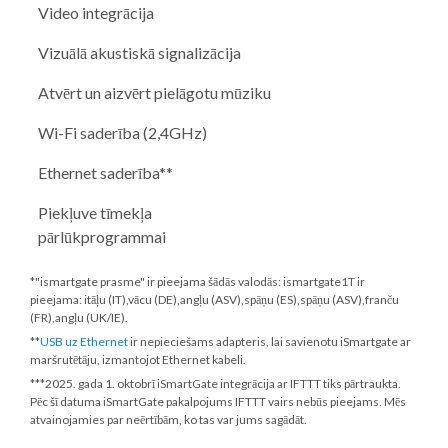
Video integrācija
Vizuālā akustiskā signalizācija
Atvērt un aizvērt pielāgotu mūziku
Wi-Fi saderība (2,4GHz)
Ethernet saderība**
Piekļuve tīmekļa
pārlūkprogrammai
*"ismartgate prasme" ir pieejama šādās valodās: ismartgate1T ir
pieejama: itāļu (IT),vācu (DE),angļu (ASV),spāņu (ES),spāņu (ASV),franču
(FR),angļu (UK/IE).
**
USB uz Ethernet
ir nepieciešams adapteris, lai savienotu iSmartgate ar
maršrutētāju, izmantojot Ethernet kabeli.
***
2025. gada 1. oktobrī
iSmartGate integrācija ar IFTTT tiks pārtraukta.
Pēc šī datuma iSmartGate pakalpojums IFTTT vairs nebūs pieejams. Mēs
atvainojamies par neērtībām, ko tas var jums sagādāt.