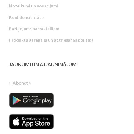
Noteikumi un nosacījumi
Konfidencialitāte
Russian
Paziņojums par sīkfailiem
Portuguese
Produkta garantija un atgriešanas politika
Estonian
Greek
Finnish
JAUNUMI UN ATJAUNINĀJUMI
Hungarian
Turkish
Abonēt >
Polish
Italian
Danish
Dutch
Swedish