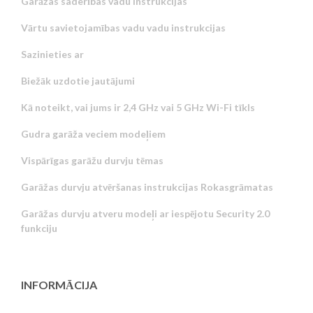
Garāžas saderības vadu instrukcijas
Vārtu savietojamības vadu vadu instrukcijas
Sazinieties ar
Biežāk uzdotie jautājumi
Kā noteikt, vai jums ir 2,4 GHz vai 5 GHz Wi-Fi tīkls
Gudra garāža veciem modeļiem
Vispārīgas garāžu durvju tēmas
Garāžas durvju atvēršanas instrukcijas Rokasgrāmatas
Garāžas durvju atveru modeļi ar iespējotu Security 2.0
funkciju
INFORMĀCIJA