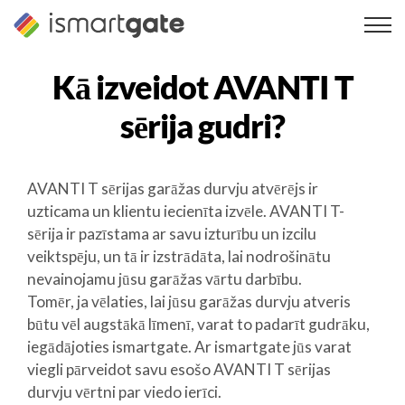
Pāriet
uz
saturu
Kā izveidot
AVANTI T
sērija
gudri?
AVANTI T sērijas garāžas durvju atvērējs ir
uzticama un klientu iecienīta izvēle. AVANTI T-
sērija ir pazīstama ar savu izturību un izcilu
veiktspēju, un tā ir izstrādāta, lai nodrošinātu
nevainojamu jūsu garāžas vārtu darbību.
Tomēr, ja vēlaties, lai jūsu garāžas durvju atveris
būtu vēl augstākā līmenī, varat to padarīt gudrāku,
iegādājoties ismartgate. Ar ismartgate jūs varat
viegli pārveidot savu esošo AVANTI T sērijas
durvju vērtni par viedo ierīci.