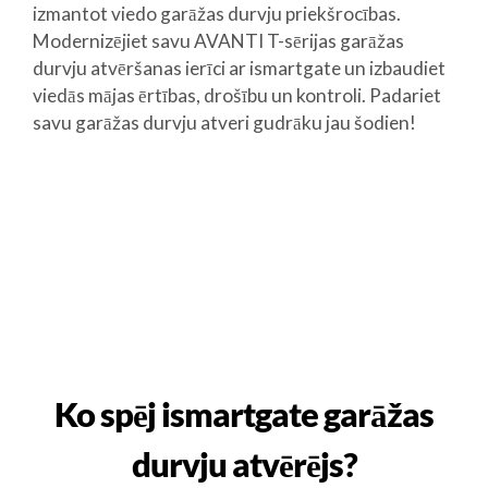
izmantot viedo garāžas durvju priekšrocības.
Modernizējiet savu AVANTI T-sērijas garāžas
durvju atvēršanas ierīci ar ismartgate un izbaudiet
viedās mājas ērtības, drošību un kontroli. Padariet
savu garāžas durvju atveri gudrāku jau šodien!
Ko spēj ismartgate garāžas
durvju atvērējs?