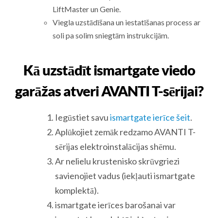
LiftMaster un Genie.
Viegla uzstādīšana un iestatīšanas process ar
soli pa solim sniegtām instrukcijām.
Kā uzstādīt ismartgate viedo
garāžas atveri AVANTI T-sērijai?
Iegūstiet savu
ismartgate ierīce šeit
.
Aplūkojiet zemāk redzamo AVANTI T-
sērijas elektroinstalācijas shēmu.
Ar nelielu krustenisko skrūvgriezi
savienojiet vadus (iekļauti ismartgate
komplektā).
ismartgate ierīces barošanai var