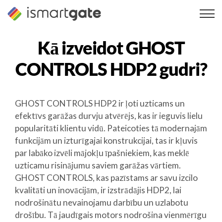
Pāriet
uz
saturu
Kā izveidot
GHOST
CONTROLS HDP2
gudri?
GHOST CONTROLS HDP2 ir ļoti uzticams un
efektīvs garāžas durvju atvērējs, kas ir ieguvis lielu
popularitāti klientu vidū. Pateicoties tā modernajām
funkcijām un izturīgajai konstrukcijai, tas ir kļuvis
par labāko izvēli mājokļu īpašniekiem, kas meklē
uzticamu risinājumu saviem garāžas vārtiem.
GHOST CONTROLS, kas pazīstams ar savu izcilo
kvalitāti un inovācijām, ir izstrādājis HDP2, lai
nodrošinātu nevainojamu darbību un uzlabotu
drošību. Tā jaudīgais motors nodrošina vienmērīgu