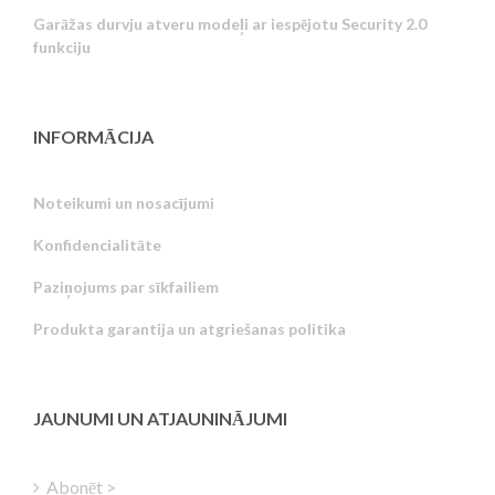
Garāžas durvju atveru modeļi ar iespējotu Security 2.0
funkciju
INFORMĀCIJA
Noteikumi un nosacījumi
Konfidencialitāte
Russian
Paziņojums par sīkfailiem
Portuguese
Produkta garantija un atgriešanas politika
Estonian
Greek
Finnish
JAUNUMI UN ATJAUNINĀJUMI
Hungarian
Turkish
Abonēt >