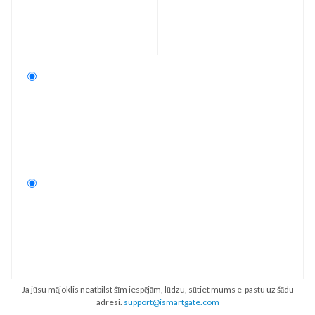
Ja jūsu mājoklis neatbilst šīm iespējām, lūdzu, sūtiet mums e-pastu uz šādu
adresi.
support@ismartgate.com