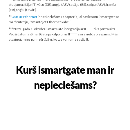
pieejama: itāļu (IT),vācu (DE),angļu (ASV),spāņu (ES),spāņu (ASV),franču
(FR),angļu (UK/IE).
**
USB uz Ethernet
ir nepieciešams adapteris, lai savienotu iSmartgate ar
maršrutētāju, izmantojot Ethernet kabeli.
***
2025. gada 1. oktobrī
iSmartGate integrācija ar IFTTT tiks pārtraukta.
Pēc šī datuma iSmartGate pakalpojums IFTTT vairs nebūs pieejams. Mēs
atvainojamies par neērtībām, ko tas var jums sagādāt.
Kurš ismartgate man ir
nepieciešams?