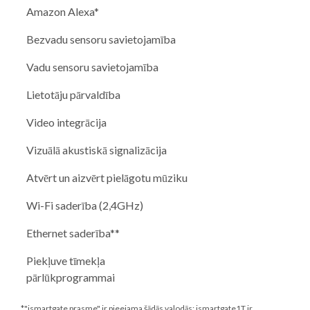
Amazon Alexa*
Bezvadu sensoru savietojamība
Vadu sensoru savietojamība
Lietotāju pārvaldība
Video integrācija
Vizuālā akustiskā signalizācija
Atvērt un aizvērt pielāgotu mūziku
Wi-Fi saderība (2,4GHz)
Ethernet saderība**
Piekļuve tīmekļa
pārlūkprogrammai
*"ismartgate prasme" ir pieejama šādās valodās: ismartgate1T ir