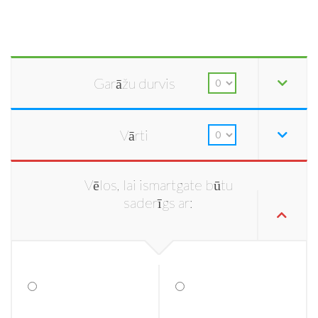
Garāžu durvis
Vārti
Vēlos, lai ismartgate būtu
saderīgs ar: