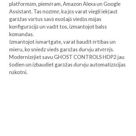
platformām, piemēram, Amazon Alexa un Google
Assistant. Tas nozīmē, ka jūs varat viegli iekļaut
garāžas vārtus savā esošajā viedās mājas
konfigurācijā un vadīt tos, izmantojot balss
komandas.
Izmantojot ismartgate, varat baudīt ērtības un
mieru, ko sniedz vieds garāžas durvju atvērējs.
Modernizējiet savu GHOST CONTROLS HDP2 jau
šodien un izbaudiet garāžas durvju automatizācijas
nākotni.