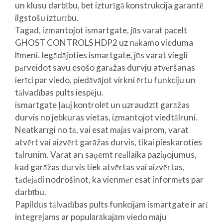
un klusu darbību, bet izturīgā konstrukcija garantē
ilgstošu izturību.
Tagad, izmantojot ismartgate, jūs varat pacelt
GHOST CONTROLS HDP2 uz nākamo vieduma
līmeni. Iegādājoties ismartgate, jūs varat viegli
pārveidot savu esošo garāžas durvju atvēršanas
ierīci par viedo, piedāvājot virkni ērtu funkciju un
tālvadības pults iespēju.
ismartgate ļauj kontrolēt un uzraudzīt garāžas
durvis no jebkuras vietas, izmantojot viedtālruni.
Neatkarīgi no tā, vai esat mājās vai prom, varat
atvērt vai aizvērt garāžas durvis, tikai pieskaroties
tālrunim. Varat arī saņemt reāllaika paziņojumus,
kad garāžas durvis tiek atvērtas vai aizvērtas,
tādējādi nodrošinot, ka vienmēr esat informēts par
darbību.
Papildus tālvadības pults funkcijām ismartgate ir arī
integrējams ar populārākajām viedo māju