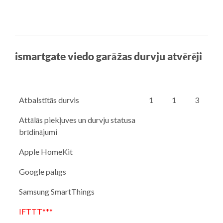
ismartgate viedo garāžas durvju atvērēji
Atbalstītās durvis
1
1
3
Attālās piekļuves un durvju statusa
brīdinājumi
Apple HomeKit
Google palīgs
Samsung SmartThings
IFTTT***