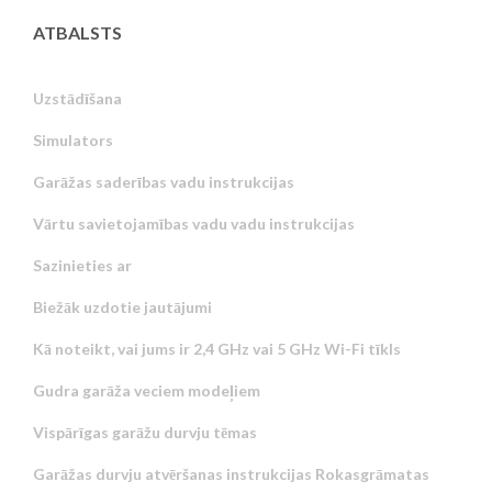
ATBALSTS
Uzstādīšana
Simulators
Garāžas saderības vadu instrukcijas
Vārtu savietojamības vadu vadu instrukcijas
Sazinieties ar
Biežāk uzdotie jautājumi
Kā noteikt, vai jums ir 2,4 GHz vai 5 GHz Wi-Fi tīkls
Gudra garāža veciem modeļiem
Vispārīgas garāžu durvju tēmas
Garāžas durvju atvēršanas instrukcijas Rokasgrāmatas