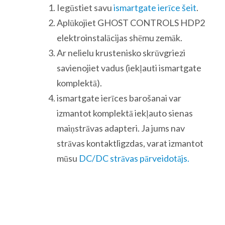
Iegūstiet savu
ismartgate ierīce šeit
.
Aplūkojiet GHOST CONTROLS HDP2
elektroinstalācijas shēmu zemāk.
Ar nelielu krustenisko skrūvgriezi
savienojiet vadus (iekļauti ismartgate
komplektā).
ismartgate ierīces barošanai var
izmantot komplektā iekļauto sienas
maiņstrāvas adapteri. Ja jums nav
strāvas kontaktligzdas, varat izmantot
mūsu
DC/DC strāvas pārveidotājs.