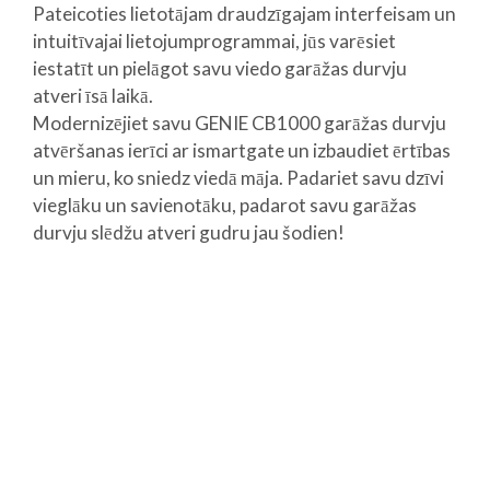
Pateicoties lietotājam draudzīgajam interfeisam un
intuitīvajai lietojumprogrammai, jūs varēsiet
iestatīt un pielāgot savu viedo garāžas durvju
atveri īsā laikā.
Modernizējiet savu GENIE CB1000 garāžas durvju
atvēršanas ierīci ar ismartgate un izbaudiet ērtības
un mieru, ko sniedz viedā māja. Padariet savu dzīvi
vieglāku un savienotāku, padarot savu garāžas
durvju slēdžu atveri gudru jau šodien!