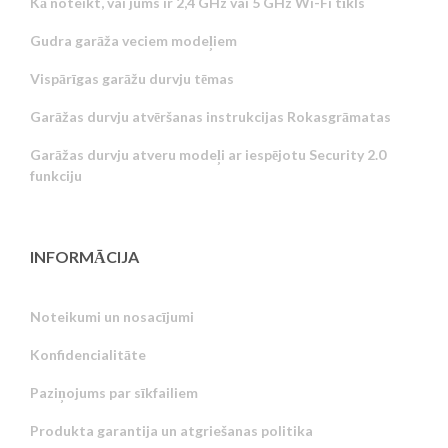
Kā noteikt, vai jums ir 2,4 GHz vai 5 GHz Wi-Fi tīkls
Gudra garāža veciem modeļiem
Vispārīgas garāžu durvju tēmas
Garāžas durvju atvēršanas instrukcijas Rokasgrāmatas
Garāžas durvju atveru modeļi ar iespējotu Security 2.0
funkciju
INFORMĀCIJA
Noteikumi un nosacījumi
Konfidencialitāte
Russian
Paziņojums par sīkfailiem
Portuguese
Produkta garantija un atgriešanas politika
Estonian