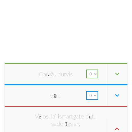
Garāžu durvis
Vārti
Vēlos, lai ismartgate būtu
saderīgs ar: