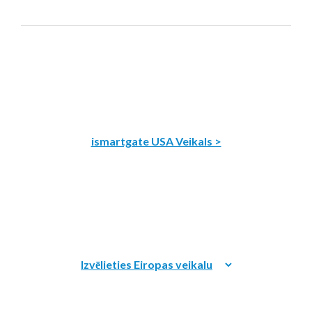
ismartgate USA Veikals >