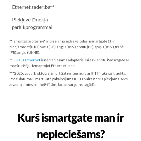
Ethernet saderība**
Piekļuve tīmekļa
pārlūkprogrammai
*"ismartgate prasme" ir pieejama šādās valodās: ismartgate1T ir
pieejama: itāļu (IT),vācu (DE),angļu (ASV),spāņu (ES),spāņu (ASV),franču
(FR),angļu (UK/IE).
**
USB uz Ethernet
ir nepieciešams adapteris, lai savienotu iSmartgate ar
maršrutētāju, izmantojot Ethernet kabeli.
***
2025. gada 1. oktobrī
iSmartGate integrācija ar IFTTT tiks pārtraukta.
Pēc šī datuma iSmartGate pakalpojums IFTTT vairs nebūs pieejams. Mēs
atvainojamies par neērtībām, ko tas var jums sagādāt.
Kurš ismartgate man ir
nepieciešams?