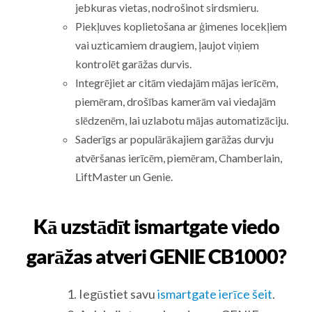
jebkuras vietas, nodrošinot sirdsmieru.
Piekļuves koplietošana ar ģimenes locekļiem
vai uzticamiem draugiem, ļaujot viņiem
kontrolēt garāžas durvis.
Integrējiet ar citām viedajām mājas ierīcēm,
piemēram, drošības kamerām vai viedajām
slēdzenēm, lai uzlabotu mājas automatizāciju.
Saderīgs ar populārākajiem garāžas durvju
atvēršanas ierīcēm, piemēram, Chamberlain,
LiftMaster un Genie.
Kā uzstādīt ismartgate viedo
garāžas atveri GENIE CB1000?
Iegūstiet savu
ismartgate ierīce šeit
.