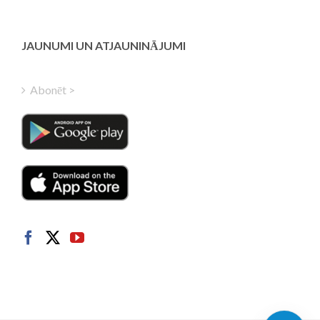
Greek
Finnish
JAUNUMI UN ATJAUNINĀJUMI
Hungarian
Turkish
Abonēt >
Polish
Italian
Danish
Dutch
Swedish
Norwegian
German
French
Spanish