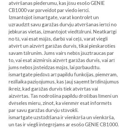
atvēršanas piederumu, kas jūsu esošo GENIE
CB1000 var pārveidot par viedo ierīci.
Izmantojot ismartgate, varat kontrolēt un
uzraudzīt savu garāžas durvju atvēršanas ierīci no
jebkuras vietas, izmantojot viedtālruni. Neatkarīgi
no tā, vai esat mājās, darbā vai ceļā, varat viegli
atvērt un aizvērt garāžas durvis, tikai pieskaroties
savam tālrunim. Jums vairs nebūs jāuztraucas par
to, vai esat aizmirsis aizvērt garāžas durvis, vai arī
jums nebūs jāsteidzas mājās, lai pārbaudītu.
ismartgate piedāvā arī papildu funkcijas, piemēram,
reāllaika paziņojumus, kas ļauj saņemt brīdinājumus
ikreiz, kad garāžas durvis tiek atvērtas vai
aizvērtas. Tas nodrošina papildu drošības līmeni un
dvēseles mieru, zinot, ka vienmēr esat informēts
par savu garāžas durvju stāvokli.
ismartgate uzstādīšana ir vienkārša un vienkārša,
un tas ir viegli integrējams ar esošo GENIE CB1000.