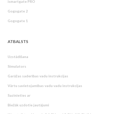
ismartgate PRO
Gogogate 2
Gogogate 1
ATBALSTS
Uzstādīšana
Simulators
Garāžas saderības vadu instrukcijas
Vārtu savietojamības vadu vadu instrukcijas
Sazinieties ar
Biežāk uzdotie jautājumi