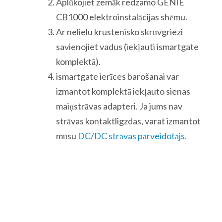
Aplūkojiet zemāk redzamo GENIE
CB1000 elektroinstalācijas shēmu.
Ar nelielu krustenisko skrūvgriezi
savienojiet vadus (iekļauti ismartgate
komplektā).
ismartgate ierīces barošanai var
izmantot komplektā iekļauto sienas
maiņstrāvas adapteri. Ja jums nav
strāvas kontaktligzdas, varat izmantot
mūsu
DC/DC strāvas pārveidotājs.