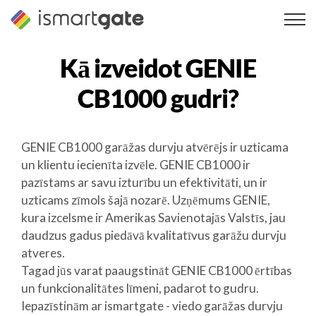
Pāriet
uz
saturu
Kā izveidot
GENIE
CB1000
gudri?
GENIE CB1000 garāžas durvju atvērējs ir uzticama
un klientu iecienīta izvēle. GENIE CB1000 ir
pazīstams ar savu izturību un efektivitāti, un ir
uzticams zīmols šajā nozarē. Uzņēmums GENIE,
kura izcelsme ir Amerikas Savienotajās Valstīs, jau
daudzus gadus piedāvā kvalitatīvus garāžu durvju
atveres.
Tagad jūs varat paaugstināt GENIE CB1000 ērtības
un funkcionalitātes līmeni, padarot to gudru.
Iepazīstinām ar ismartgate - viedo garāžas durvju