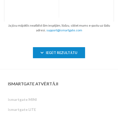
Ja jūsu mājoklis neatbilst šīm iespējām, lūdzu, sūtiet mums e-pastu uz šādu
adresi.
support@ismartgate.com
IEGŪT REZULTĀTU
ISMARTGATE ATVĒRTĀJI
ismartgate MINI
ismartgate LITE