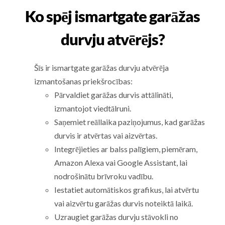
Ko spēj ismartgate garāžas
durvju atvērējs?
Šīs ir ismartgate garāžas durvju atvērēja
izmantošanas priekšrocības:
Pārvaldiet garāžas durvis attālināti,
izmantojot viedtālruni.
Saņemiet reāllaika paziņojumus, kad garāžas
durvis ir atvērtas vai aizvērtas.
Integrējieties ar balss palīgiem, piemēram,
Amazon Alexa vai Google Assistant, lai
nodrošinātu brīvroku vadību.
Iestatiet automātiskos grafikus, lai atvērtu
vai aizvērtu garāžas durvis noteiktā laikā.
Uzraugiet garāžas durvju stāvokli no