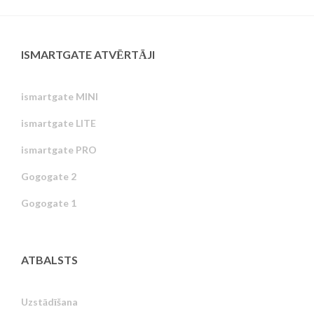
ISMARTGATE ATVĒRTĀJI
ismartgate MINI
ismartgate LITE
ismartgate PRO
Gogogate 2
Gogogate 1
ATBALSTS
Uzstādīšana