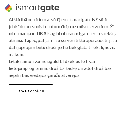
Pāriet
uz
saturu
Atšķirībā no citiem atvērējiem, ismartgate
NE
sūtīt
jebkādu personisko informāciju uz mūsu serveriem. Šī
informācija ir
TIKAI
saglabāti ismartgate ierīces iekšējā
atmiņā. Tāpēc, pat ja mūsu serveri tiktu apdraudēti, jūsu
dati joprojām būtu droši, jo tie tiek glabāti lokāli, nevis
mākonī.
Lētāki zīmoli var neieguldīt līdzekļus IoT vai
lietojumprogrammu drošībā, tādējādi radot drošības
nepilnības viedajos garāžu atverējos.
Izpētīt drošību