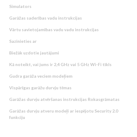
Simulators
Garāžas saderības vadu instrukcijas
Vārtu savietojamības vadu vadu instrukcijas
Sazinieties ar
Biežāk uzdotie jautājumi
Kā noteikt, vai jums ir 2,4 GHz vai 5 GHz Wi-Fi tīkls
Gudra garāža veciem modeļiem
Vispārīgas garāžu durvju tēmas
Garāžas durvju atvēršanas instrukcijas Rokasgrāmatas
Garāžas durvju atveru modeļi ar iespējotu Security 2.0
funkciju