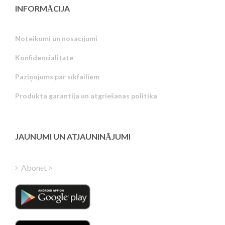
INFORMĀCIJA
Noteikumi un nosacījumi
Konfidencialitāte
Russian
Paziņojums par sīkfailiem
Portuguese
Produkta garantija un atgriešanas politika
Estonian
Greek
Finnish
JAUNUMI UN ATJAUNINĀJUMI
Hungarian
Turkish
Abonēt >
Polish
Italian
Danish