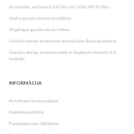
Kā noteikt, vai jums ir 2,4 GHz vai 5 GHz Wi-Fi tīkls
Gudra garāža veciem modeļiem
Vispārīgas garāžu durvju tēmas
Garāžas durvju atvēršanas instrukcijas Rokasgrāmatas
Garāžas durvju atveru modeļi ar iespējotu Security 2.0
funkciju
INFORMĀCIJA
Noteikumi un nosacījumi
Konfidencialitāte
Russian
Paziņojums par sīkfailiem
Portuguese