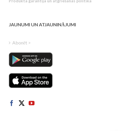
Produkta garantija un atgriešanas politika
Estonian
Greek
Finnish
JAUNUMI UN ATJAUNINĀJUMI
Hungarian
Turkish
Abonēt >
Polish
Italian
Danish
Dutch
Swedish
Norwegian
German
French
Spanish