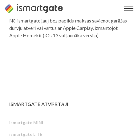
Pāriet
uz
saturu
Nē, ismartgate ļauj bez papildu maksas savienot garāžas
durvju atveri vai vārtus ar Apple Carplay, izmantojot
Apple Homekit (iOs 13 vai jaunāka versija).
ISMARTGATE ATVĒRTĀJI
ismartgate MINI
ismartgate LITE