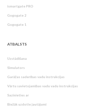
ismartgate PRO
Gogogate 2
Gogogate 1
ATBALSTS
Uzstādīšana
Simulators
Garāžas saderības vadu instrukcijas
Vārtu savietojamības vadu vadu instrukcijas
Sazinieties ar
Biežāk uzdotie jautājumi