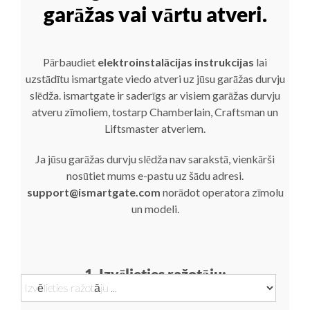
garāžas vai vārtu atveri.
Pārbaudiet
elektroinstalācijas instrukcijas
lai
uzstādītu ismartgate viedo atveri uz jūsu garāžas durvju
slēdža. ismartgate ir saderīgs ar visiem garāžas durvju
atveru zīmoliem, tostarp Chamberlain, Craftsman un
Liftsmaster atveriem.
Ja jūsu garāžas durvju slēdža nav sarakstā, vienkārši
nosūtiet mums e-pastu uz šādu adresi.
support@ismartgate.com
norādot operatora zīmolu
un modeli.
1. Izvēlieties ražotāju: