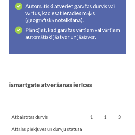
Automātiski atveriet garāžas durvis vai
vārtus, kad esat ieradies mājās
(ģeogrāfiskā noteikšana).
Plānojiet, kad garāžas vārtiem vai vārtiem
automātiski jāatver un jāaizver.
ismartgate atveršanas ierīces
Atbalstītās durvis
1
1
3
Attālās piekļuves un durvju statusa