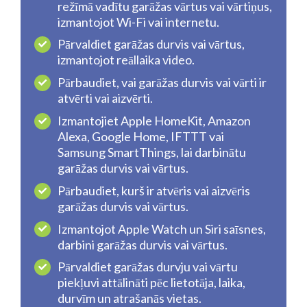
režīmā vadītu garāžas vārtus vai vārtiņus,
izmantojot Wi-Fi vai internetu.
Pārvaldiet garāžas durvis vai vārtus,
izmantojot reāllaika video.
Pārbaudiet, vai garāžas durvis vai vārti ir
atvērti vai aizvērti.
Izmantojiet Apple HomeKit, Amazon
Alexa, Google Home, IFTTT vai
Samsung SmartThings, lai darbinātu
garāžas durvis vai vārtus.
Pārbaudiet, kurš ir atvēris vai aizvēris
garāžas durvis vai vārtus.
Izmantojot Apple Watch un Siri saīsnes,
darbini garāžas durvis vai vārtus.
Pārvaldiet garāžas durvju vai vārtu
piekļuvi attālināti pēc lietotāja, laika,
durvīm un atrašanās vietas.