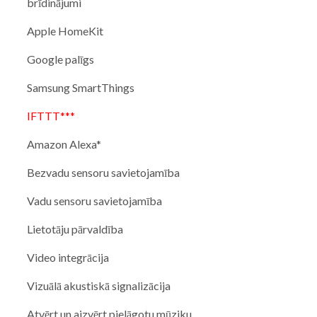
brīdinājumi
Apple HomeKit
Google palīgs
Samsung SmartThings
IFTTT***
Amazon Alexa*
Bezvadu sensoru savietojamība
Vadu sensoru savietojamība
Lietotāju pārvaldība
Video integrācija
Vizuālā akustiskā signalizācija
Atvērt un aizvērt pielāgotu mūziku