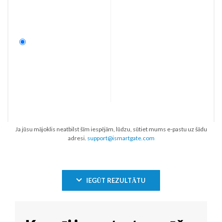
Ja jūsu mājoklis neatbilst šīm iespējām, lūdzu, sūtiet mums e-pastu uz šādu
adresi.
support@ismartgate.com
IEGŪT REZULTĀTU