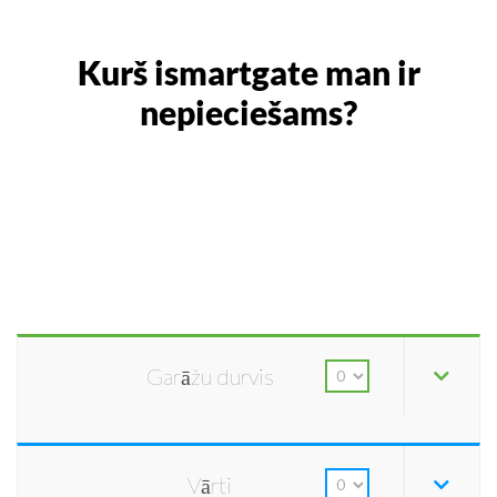
Kurš ismartgate man ir
nepieciešams?
Garāžu durvis
Vārti