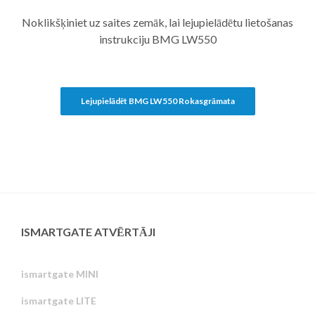
Noklikšķiniet uz saites zemāk, lai lejupielādētu lietošanas
instrukciju BMG LW550
Lejupielādēt BMG LW550 Rokasgrāmata
ISMARTGATE ATVĒRTĀJI
ismartgate MINI
ismartgate LITE