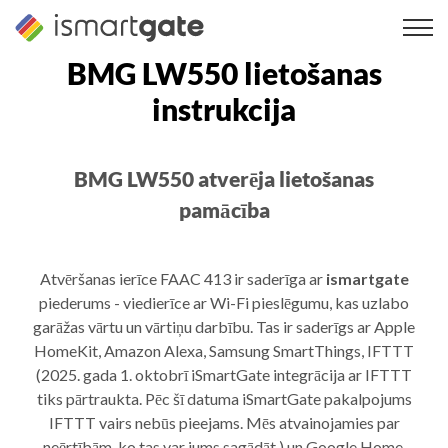
Pāriet
uz
saturu
BMG LW550 lietošanas
instrukcija
BMG LW550 atverēja lietošanas
pamācība
Atvēršanas ierīce FAAC 413 ir saderīga ar
ismartgate
piederums - viedierīce ar Wi-Fi pieslēgumu, kas uzlabo
garāžas vārtu un vārtiņu darbību. Tas ir saderīgs ar Apple
HomeKit, Amazon Alexa, Samsung SmartThings, IFTTT
(2025. gada 1. oktobrī iSmartGate integrācija ar IFTTT
tiks pārtraukta. Pēc šī datuma iSmartGate pakalpojums
IFTTT vairs nebūs pieejams. Mēs atvainojamies par
neērtībām, ko tas var jums sagādāt.) un Google Home.