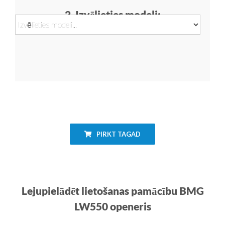
2. Izvēlieties modeli:
PIRKT TAGAD
Lejupielādēt lietošanas pamācību BMG
LW550 openeris