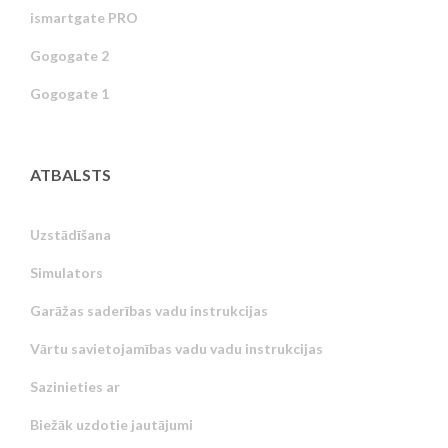
ismartgate PRO
Gogogate 2
Gogogate 1
ATBALSTS
Uzstādīšana
Simulators
Garāžas saderības vadu instrukcijas
Vārtu savietojamības vadu vadu instrukcijas
Sazinieties ar
Biežāk uzdotie jautājumi