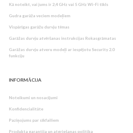
Kā noteikt, vai jums ir 2,4 GHz vai 5 GHz Wi-Fi tīkls
Gudra garāža veciem modeļiem
Vispārīgas garāžu durvju tēmas
Garāžas durvju atvēršanas instrukcijas Rokasgrāmatas
Garāžas durvju atveru modeļi ar iespējotu Security 2.0
funkciju
INFORMĀCIJA
Noteikumi un nosacījumi
Konfidencialitāte
Russian
Paziņojums par sīkfailiem
Portuguese
Produkta garantija un atgriešanas politika