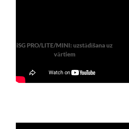
iSG PRO/LITE/MINI: uzstādīšana uz
vārtiem