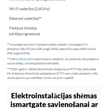
Wi-Fi saderība (2,4GHz)
Ethernet saderība**
Piekļuve tīmekļa
pārlūkprogrammai
*"ismartgate prasme" ir pieejama šādās valodās: ismartgate1T ir
pieejama: itāļu (IT),vācu (DE),angļu (ASV),spāņu (ES),spāņu (ASV),franču
(FR),angļu (UK/IE).
**
USB uz Ethernet
ir nepieciešams adapteris, lai savienotu iSmartgate ar
maršrutētāju, izmantojot Ethernet kabeli.
***
2025. gada 1. oktobrī
iSmartGate integrācija ar IFTTT tiks pārtraukta.
Pēc šī datuma iSmartGate pakalpojums IFTTT vairs nebūs pieejams. Mēs
atvainojamies par neērtībām, ko tas var jums sagādāt.
Elektroinstalācijas shēmas
ismartgate savienošanai ar