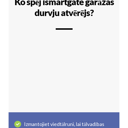
Ko spēj ismartgate garāžas
durvju atvērējs?
Izmantojiet viedtālruni, lai tālvadības