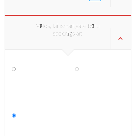
Vēlos, lai ismartgate būtu
saderīgs ar: