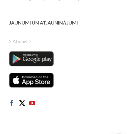
Estonian
Greek
Finnish
JAUNUMI UN ATJAUNINĀJUMI
Hungarian
Turkish
Abonēt >
Polish
Italian
Danish
Dutch
Swedish
Norwegian
German
French
Spanish