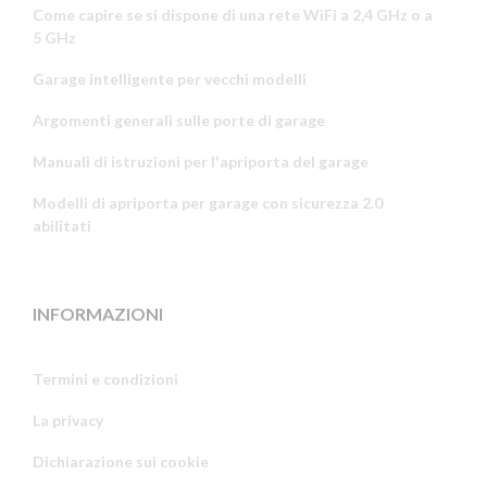
Come capire se si dispone di una rete WiFi a 2,4 GHz o a
5 GHz
Garage intelligente per vecchi modelli
Argomenti generali sulle porte di garage
Manuali di istruzioni per l'apriporta del garage
Modelli di apriporta per garage con sicurezza 2.0
abilitati
INFORMAZIONI
Termini e condizioni
La privacy
Russian
Dichiarazione sui cookie
Portuguese