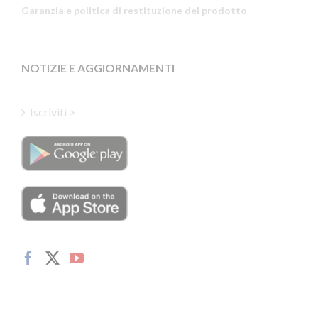
Garanzia e politica di restituzione del prodotto
Estonian
Latvian
Greek
NOTIZIE E AGGIORNAMENTI
Finnish
Hungarian
Iscriviti >
Turkish
Polish
Danish
Dutch
Swedish
Norwegian
German
French