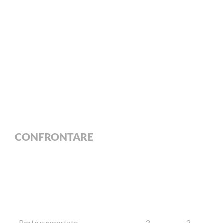
CONFRONTARE
Porte supportate
3
3