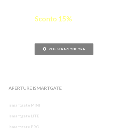
Registra il tuo Gogogate2 e ottieni
un
Sconto 15%
sul vostro
ismartgate.
REGISTRAZIONE ORA
APERTURE ISMARTGATE
ismartgate MINI
ismartgate LITE
ismartgate PRO