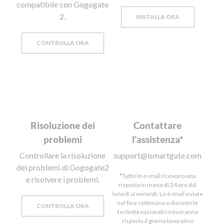
compatibile con Gogogate
2.
INSTALLA ORA
CONTROLLA ORA
Risoluzione dei
Contattare
problemi
l'assistenza*
Controllare la risoluzione
support@ismartgate.com
dei problemi di Gogogate2
*Tutte le e-mail ricevono una
e risolvere i problemi.
risposta in meno di 24 ore dal
lunedì al venerdì. Le e-mail inviate
nel fine settimana o durante le
CONTROLLA ORA
festività nazionali riceveranno
risposta il giorno lavorativo