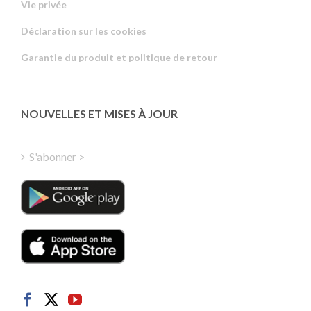
Vie privée
Russian
Déclaration sur les cookies
Portuguese
Garantie du produit et politique de retour
Estonian
Latvian
Greek
NOUVELLES ET MISES À JOUR
Finnish
Hungarian
S'abonner >
Turkish
Polish
Italian
Danish
Dutch
Swedish