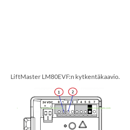
LiftMaster LM80EVF:n kytkentäkaavio.