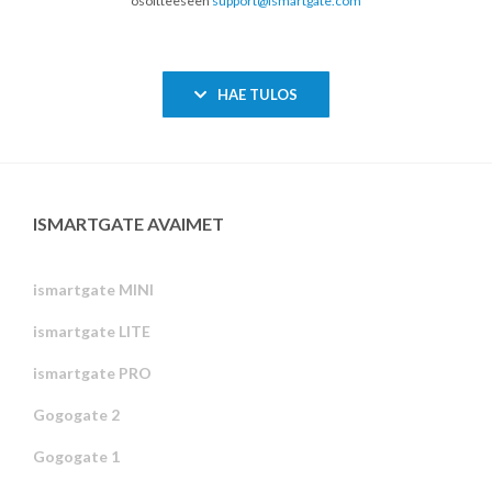
osoitteeseen
support@ismartgate.com
HAE TULOS
ISMARTGATE AVAIMET
ismartgate MINI
ismartgate LITE
ismartgate PRO
Gogogate 2
Gogogate 1