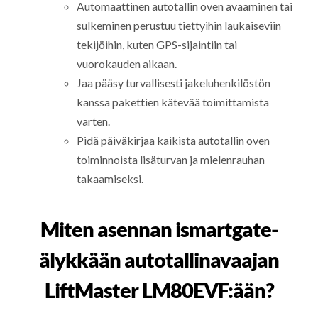
Automaattinen autotallin oven avaaminen tai
sulkeminen perustuu tiettyihin laukaiseviin
tekijöihin, kuten GPS-sijaintiin tai
vuorokauden aikaan.
Jaa pääsy turvallisesti jakeluhenkilöstön
kanssa pakettien kätevää toimittamista
varten.
Pidä päiväkirjaa kaikista autotallin oven
toiminnoista lisäturvan ja mielenrauhan
takaamiseksi.
Miten asennan ismartgate-
älykkään autotallinavaajan
LiftMaster LM80EVF:ään?