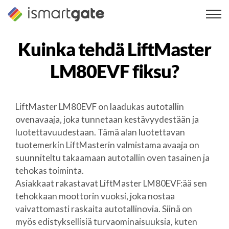
Siirry
sisältöön
Kuinka tehdä
LiftMaster
LM80EVF
fiksu?
LiftMaster LM80EVF on laadukas autotallin
ovenavaaja, joka tunnetaan kestävyydestään ja
luotettavuudestaan. Tämä alan luotettavan
tuotemerkin LiftMasterin valmistama avaaja on
suunniteltu takaamaan autotallin oven tasainen ja
tehokas toiminta.
Asiakkaat rakastavat LiftMaster LM80EVF:ää sen
tehokkaan moottorin vuoksi, joka nostaa
vaivattomasti raskaita autotallinovia. Siinä on
myös edistyksellisiä turvaominaisuuksia, kuten