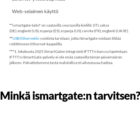
Web-selaimen käyttö
*"ismartgate-taito" on saatavilla seuraavilla kielillä: (IT),saksa
(DE),englanti (US),espanja (ES),espanja (US),ranska (FR),englanti (UK/IE).
**
USB Ethernetiin
sovitinta tarvitaan, jotta iSmartgate voidaan liittää
reitittimeen Ethernet-kaapelilla.
***
1. lokakuuta 2025
iSmartGaten integrointi IFTTT:n kanssa lopetetaan.
IFTTT:n iSmartGate-palvelu ei ole enää saatavilla tämän päivämäärän
jälkeen. Pahoittelemme tästä mahdollisesti aiheutuvaa haittaa.
Minkä ismartgate:n tarvitsen?