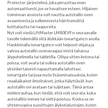
Protector-järjestelmä, joka peruuttaa oven
automaattisesti, jos se havaitsee esteen. Hiljaisen
toiminnan ansiosta voit nauttia autotallin oven
avaamisesta ja sulkemisesta häiritsemättä
kotitaloutta tai naapureita.
Nyt voit viedä LiftMaster LM80EVF:n seuraavalle
tasolle tekemällä siitä älykkään ismartgate:n avulla.
Hankkimalla ismartgate:n voit helposti ohjata ja
valvoa autotallin ovenavaajasi mistä tahansa
älypuhelimella tai tabletilla. Olitpa sitten kotona tai
poissa, voit avata tai sulkea autotallin oven
yksinkertaisesti napauttamalla laitettasi.
ismartgate tarjoaa myös lisäominaisuuksia, kuten
reaaliaikaiset ilmoitukset, jotka hälyttävät, kun
autotallin ovi avataan tai suljetaan. Tämä antaa
mielenrauhaa, kun tiedät, että voit seurata, kuka
autotalliisi menee tai sieltä poistuu. Koska se on
yhteensopiva suosittujen älykotialustojen, kuten