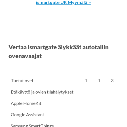
ismartgate UK Myymälä >
Vertaa ismartgate älykkäät autotallin
ovenavaajat
Tuetut ovet
1
1
3
Etäkäyttö ja ovien tilahälytykset
Apple HomeKit
Google Assistant
Samsung SmartThings