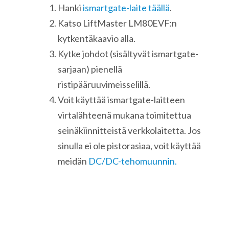
Hanki
ismartgate-laite täällä
.
Katso LiftMaster LM80EVF:n
kytkentäkaavio alla.
Kytke johdot (sisältyvät ismartgate-
sarjaan) pienellä
ristipääruuvimeisselillä.
Voit käyttää ismartgate-laitteen
virtalähteenä mukana toimitettua
seinäkiinnitteistä verkkolaitetta. Jos
sinulla ei ole pistorasiaa, voit käyttää
meidän
DC/DC-tehomuunnin.