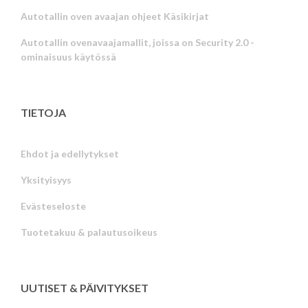
Autotallin oven avaajan ohjeet Käsikirjat
Autotallin ovenavaajamallit, joissa on Security 2.0 -
ominaisuus käytössä
TIETOJA
Ehdot ja edellytykset
Yksityisyys
Russian
Evästeseloste
Portuguese
Tuotetakuu & palautusoikeus
Estonian
Latvian
Greek
UUTISET & PÄIVITYKSET
Hungarian