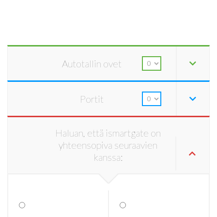
Autotallin ovet
Portit
Haluan, että ismartgate on
yhteensopiva seuraavien
kanssa: