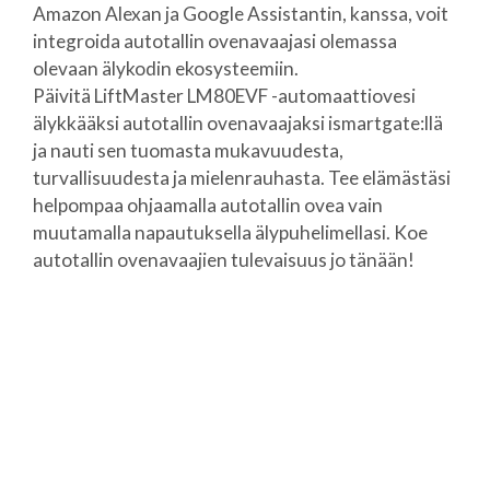
Amazon Alexan ja Google Assistantin, kanssa, voit
integroida autotallin ovenavaajasi olemassa
olevaan älykodin ekosysteemiin.
Päivitä LiftMaster LM80EVF -automaattiovesi
älykkääksi autotallin ovenavaajaksi ismartgate:llä
ja nauti sen tuomasta mukavuudesta,
turvallisuudesta ja mielenrauhasta. Tee elämästäsi
helpompaa ohjaamalla autotallin ovea vain
muutamalla napautuksella älypuhelimellasi. Koe
autotallin ovenavaajien tulevaisuus jo tänään!