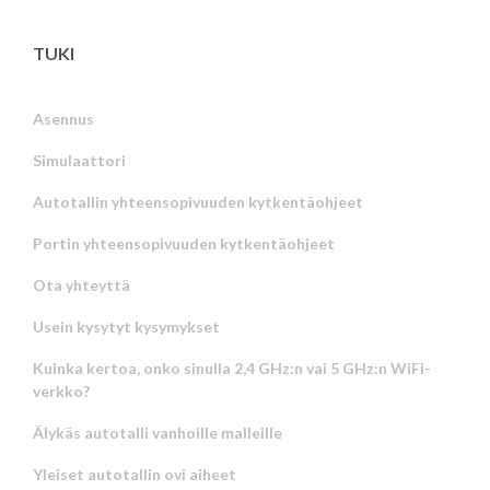
TUKI
Asennus
Simulaattori
Autotallin yhteensopivuuden kytkentäohjeet
Portin yhteensopivuuden kytkentäohjeet
Ota yhteyttä
Usein kysytyt kysymykset
Kuinka kertoa, onko sinulla 2,4 GHz:n vai 5 GHz:n WiFi-
verkko?
Älykäs autotalli vanhoille malleille
Yleiset autotallin ovi aiheet