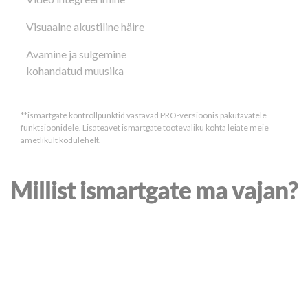
Visuaalne akustiline häire
Avamine ja sulgemine
kohandatud muusika
**ismartgate kontrollpunktid vastavad PRO-versioonis pakutavatele
funktsioonidele. Lisateavet ismartgate tootevaliku kohta leiate meie
ametlikult kodulehelt.
Millist ismartgate ma vajan?