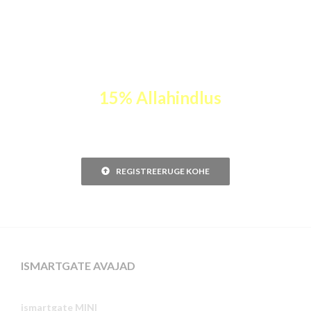
UPGRADE & WIN
Registreerige oma Gogogate2 ja
saate
15% Allahindlus
teie
ismartgate-l.
REGISTREERUGE KOHE
ISMARTGATE AVAJAD
ismartgate MINI