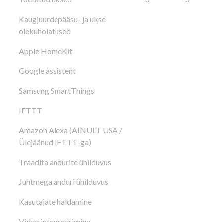
Kaugjuurdepääsu- ja ukse
olekuhoiatused
Apple HomeKit
Google assistent
Samsung SmartThings
IFTTT
Amazon Alexa (AINULT USA /
Ülejäänud IFTTT-ga)
Traadita andurite ühilduvus
Juhtmega anduri ühilduvus
Kasutajate haldamine
Video integreerimine