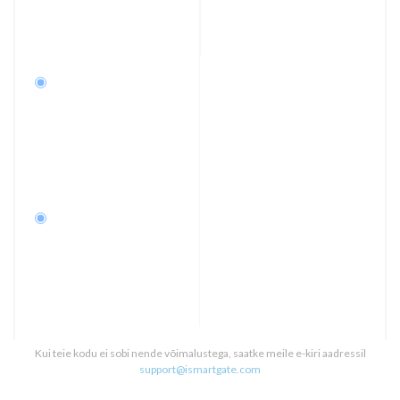
Kui teie kodu ei sobi nende võimalustega, saatke meile e-kiri aadressil
support@ismartgate.com