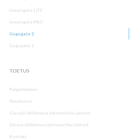
ismartgate LITE
ismartgate PRO
Gogogate 2
Gogogate 1
TOETUS
Paigaldamine
Simulaator
Garaaži ühilduvuse juhtmestiku juhised
Värava ühilduvuse juhtmestiku juhised
Kontakt