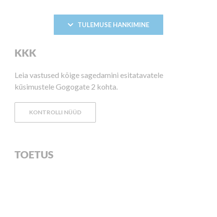
TULEMUSE HANKIMINE
KKK
Leia vastused kõige sagedamini esitatavatele
küsimustele Gogogate 2 kohta.
KONTROLLI NÜÜD
TOETUS