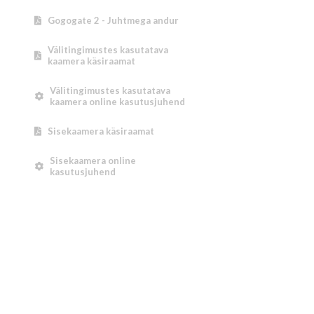
Gogogate 2 - Juhtmega andur
Välitingimustes kasutatava
kaamera käsiraamat
Välitingimustes kasutatava
kaamera online kasutusjuhend
Sisekaamera käsiraamat
Sisekaamera online
kasutusjuhend