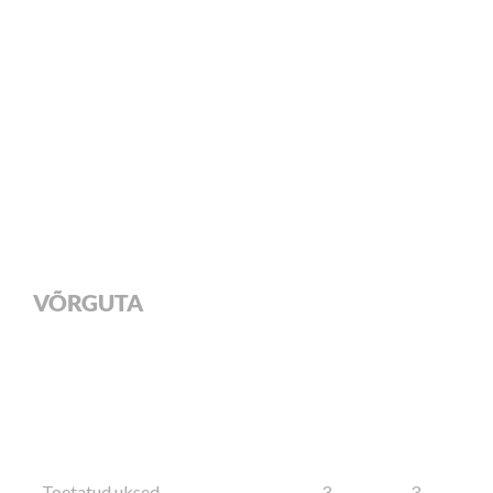
VÕRGUTA
Toetatud uksed
3
3