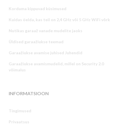
Korduma kippuvad küsimused
Kuidas öelda, kas teil on 2,4 GHz või 5 GHz WiFi võrk
Nutikas garaaž vanade mudelite jaoks
Üldised garaažiukse teemad
Garaažiukse avamise juhised Juhendid
Garaažiukse avamismudelid, millel on Security 2.0
võimalus
INFORMATSIOON
Tingimused
Privaatsus
Russian