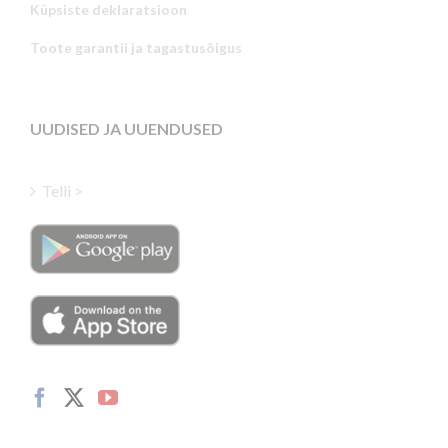
Küpsiste deklaratsioon
Portuguese
Toote garantii ja tagastusõigus
Latvian
Greek
Finnish
UUDISED JA UUENDUSED
Hungarian
Turkish
Telli >
Polish
Italian
Danish
Dutch
Swedish
Norwegian
German