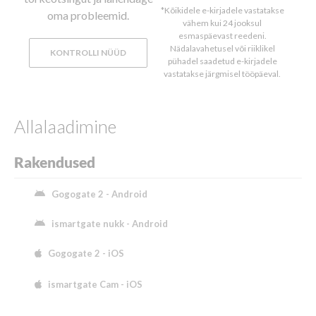
*Kõikidele e-kirjadele vastatakse
oma probleemid.
vähem kui 24 jooksul
esmaspäevast reedeni.
Nädalavahetusel või riiklikel
KONTROLLI NÜÜD
pühadel saadetud e-kirjadele
vastatakse järgmisel tööpäeval.
Allalaadimine
Rakendused
Gogogate 2 - Android
ismartgate nukk - Android
Gogogate 2 - iOS
ismartgate Cam - iOS