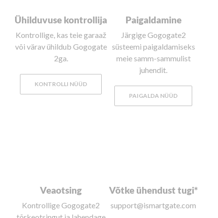
Ühilduvuse kontrollija
Paigaldamine
Kontrollige, kas teie garaaž
Järgige Gogogate2
või värav ühildub Gogogate
süsteemi paigaldamiseks
2ga.
meie samm-sammulist
juhendit.
KONTROLLI NÜÜD
PAIGALDA NÜÜD
Veaotsing
Võtke ühendust tugi*
Kontrollige Gogogate2
support@ismartgate.com
tõrkeotsingut ja lahendage