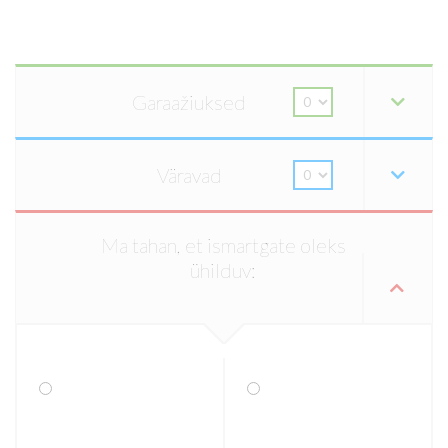
Garaažiuksed
Väravad
Ma tahan, et ismartgate oleks
ühilduv: