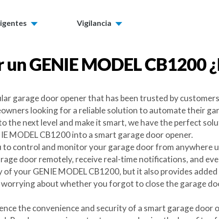
ligentes
Vigilancia
r un
GENIE MODEL CB1200
¿
ar garage door opener that has been trusted by customers f
owners looking for a reliable solution to automate their ga
 the next level and make it smart, we have the perfect solu
ENIE MODEL CB1200 into a smart garage door opener.
ou to control and monitor your garage door from anywhere u
age door remotely, receive real-time notifications, and eve
y of your GENIE MODEL CB1200, but it also provides added c
 worrying about whether you forgot to close the garage doo
 the convenience and security of a smart garage door ope