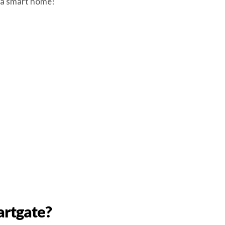
 a smart home!
artgate?