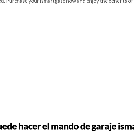
ed. Purchase your ismartgate now and enjoy the benefits of
ede hacer el mando de garaje ism