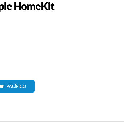
pple HomeKit
PACÍFICO