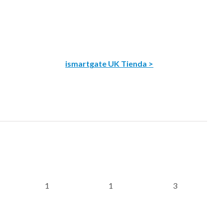
ismartgate UK Tienda >
1
1
3