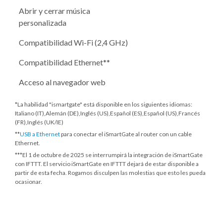
Abrir y cerrar música
personalizada
Compatibilidad Wi-Fi (2,4 GHz)
Compatibilidad Ethernet**
Acceso al navegador web
*La habilidad "ismartgate" está disponible en los siguientes idiomas:
Italiano (IT),Alemán (DE),Inglés (US),Español (ES),Español (US),Francés
(FR),Inglés (UK/IE)
**
USB a Ethernet
para conectar el iSmartGate al router con un cable
Ethernet.
***
El 1 de octubre de 2025
se interrumpirá la integración de iSmartGate
con IFTTT. El servicio iSmartGate en IFTTT dejará de estar disponible a
partir de esta fecha. Rogamos disculpen las molestias que esto les pueda
ocasionar.