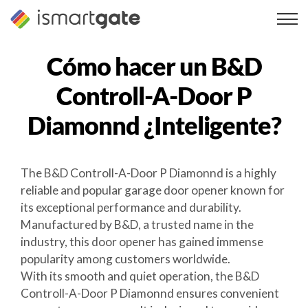
Ir
al
contenido
Cómo hacer un
B&D
Controll-A-Door P
Diamonnd
¿Inteligente?
The B&D Controll-A-Door P Diamonnd is a highly
reliable and popular garage door opener known for
its exceptional performance and durability.
Manufactured by B&D, a trusted name in the
industry, this door opener has gained immense
popularity among customers worldwide.
With its smooth and quiet operation, the B&D
Controll-A-Door P Diamonnd ensures convenient