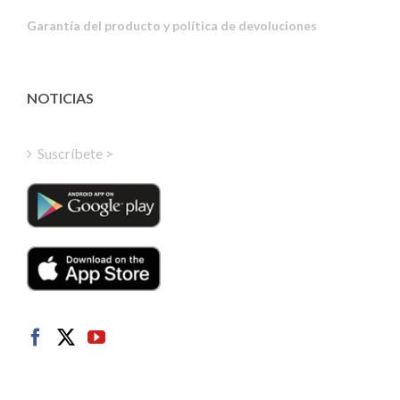
Portuguese
Garantía del producto y política de devoluciones
Estonian
Latvian
Greek
NOTICIAS
Finnish
Hungarian
Suscríbete >
Turkish
Polish
Italian
Danish
Dutch
Swedish
Norwegian
German