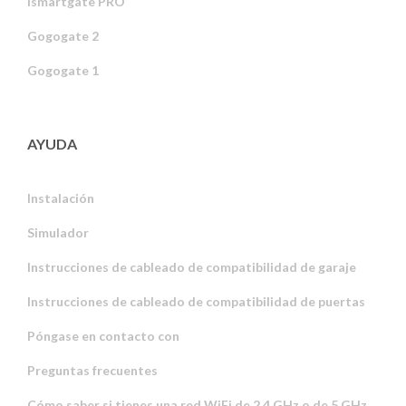
ismartgate PRO
Gogogate 2
Gogogate 1
AYUDA
Instalación
Simulador
Instrucciones de cableado de compatibilidad de garaje
Instrucciones de cableado de compatibilidad de puertas
Póngase en contacto con
Preguntas frecuentes
Cómo saber si tienes una red WiFi de 2,4 GHz o de 5 GHz