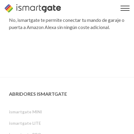
Ir
al
contenido
No, ismartgate te permite conectar tu mando de garaje o
puerta a Amazon Alexa sin ningún coste adicional.
ABRIDORES ISMARTGATE
ismartgate MINI
ismartgate LITE