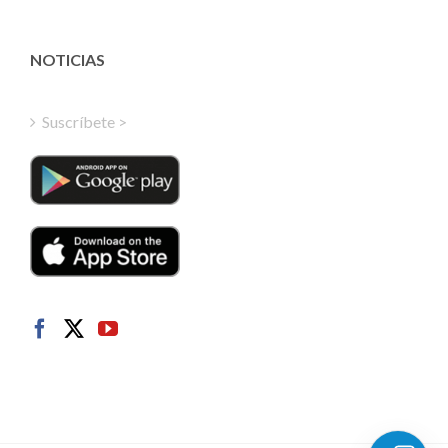
Latvian
Greek
NOTICIAS
Finnish
Hungarian
Suscríbete >
Turkish
Polish
Italian
Danish
Dutch
Swedish
Norwegian
German
French