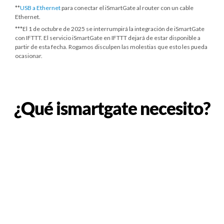
**
USB a Ethernet
para conectar el iSmartGate al router con un cable
Ethernet.
***
El 1 de octubre de 2025
se interrumpirá la integración de iSmartGate
con IFTTT. El servicio iSmartGate en IFTTT dejará de estar disponible a
partir de esta fecha. Rogamos disculpen las molestias que esto les pueda
ocasionar.
¿Qué ismartgate necesito?