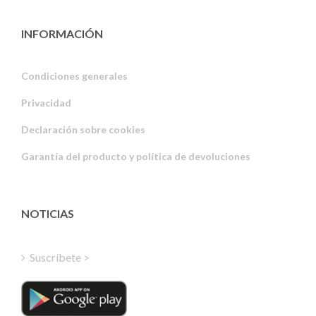
INFORMACIÓN
Condiciones generales
Privacidad
Russian
Declaración sobre cookies
Portuguese
Garantía del producto y política de devoluciones
Estonian
Latvian
Greek
NOTICIAS
Finnish
Hungarian
Suscríbete >
Turkish
Polish