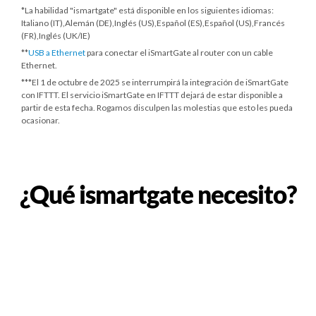
*La habilidad "ismartgate" está disponible en los siguientes idiomas:
Italiano (IT),Alemán (DE),Inglés (US),Español (ES),Español (US),Francés
(FR),Inglés (UK/IE)
**
USB a Ethernet
para conectar el iSmartGate al router con un cable
Ethernet.
***
El 1 de octubre de 2025
se interrumpirá la integración de iSmartGate
con IFTTT. El servicio iSmartGate en IFTTT dejará de estar disponible a
partir de esta fecha. Rogamos disculpen las molestias que esto les pueda
ocasionar.
¿Qué ismartgate necesito?