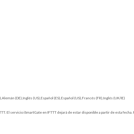
IT),Alemán (DE),Inglés (US),Español (ES),Español (US),Francés (FR),Inglés (UK/IE)
TT. El servicio iSmartGate en IFTTT dejará de estar disponible a partir de esta fecha