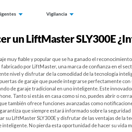
ligentes
Vigilancia
er un
LiftMaster SLY300E
¿In
je muy fiable y popular que se ha ganado el reconocimiento
fabricado por LiftMaster, una marca de confianza en el sect
ente nivel y disfrutar de la comodidad de la tecnología intel
puertas de garaje que puede integrarse perfectamente con 
o de garaje tradicional en uno inteligente. Este innovador 
one. Tanto si estás en casa como si no, puedes abrir o cerrar
que también ofrece funciones avanzadas como notificaciones 
 le garantiza que siempre estará informado sobre la seguridad
r su LiftMaster SLY300E y disfrutar de las ventajas de la te
 inteligente. No pierda esta oportunidad de hacer su vida má