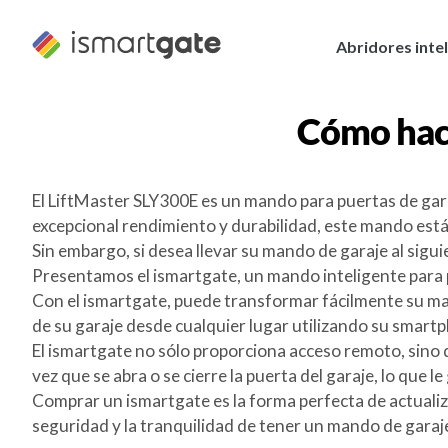
Ir
al
Abridores inte
contenido
Cómo hac
El LiftMaster SLY300E es un mando para puertas de gara
excepcional rendimiento y durabilidad, este mando está 
Sin embargo, si desea llevar su mando de garaje al sigui
Presentamos el ismartgate, un mando inteligente para 
Con el ismartgate, puede transformar fácilmente su mand
de su garaje desde cualquier lugar utilizando su smartph
El ismartgate no sólo proporciona acceso remoto, sino 
vez que se abra o se cierre la puerta del garaje, lo que
Comprar un ismartgate es la forma perfecta de actualiza
seguridad y la tranquilidad de tener un mando de garaje