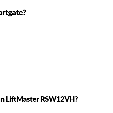
artgate?
n un LiftMaster RSW12VH?