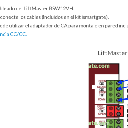
 cableado del LiftMaster RSW12VH.
onecte los cables (incluidos en el kit ismartgate).
uede utilizar el adaptador de CA para montaje en pared inc
encia CC/CC.
LiftMaste