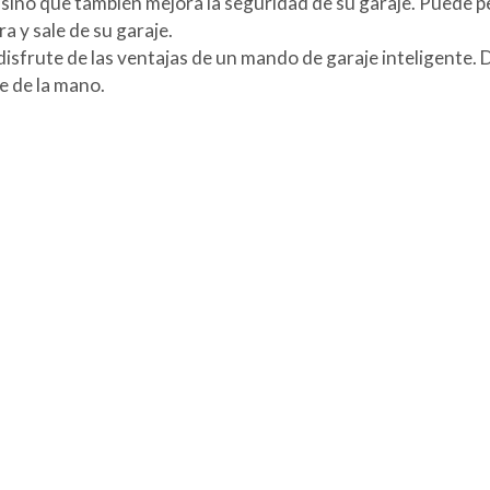
 sino que también mejora la seguridad de su garaje. Puede per
 y sale de su garaje.
frute de las ventajas de un mando de garaje inteligente. Di
ce de la mano.