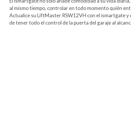
El ismartgate no sólo añade comodidad a su vida diaria,
al mismo tiempo, controlar en todo momento quién entra
Actualice su LiftMaster RSW12VH con el ismartgate y dis
de tener todo el control de la puerta del garaje al alcan