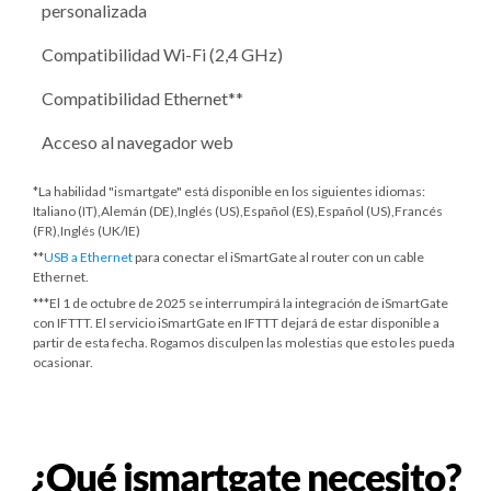
personalizada
Compatibilidad Wi-Fi (2,4 GHz)
Compatibilidad Ethernet**
Acceso al navegador web
*La habilidad "ismartgate" está disponible en los siguientes idiomas:
Italiano (IT),Alemán (DE),Inglés (US),Español (ES),Español (US),Francés
(FR),Inglés (UK/IE)
**
USB a Ethernet
para conectar el iSmartGate al router con un cable
Ethernet.
***
El 1 de octubre de 2025
se interrumpirá la integración de iSmartGate
con IFTTT. El servicio iSmartGate en IFTTT dejará de estar disponible a
partir de esta fecha. Rogamos disculpen las molestias que esto les pueda
ocasionar.
¿Qué ismartgate necesito?