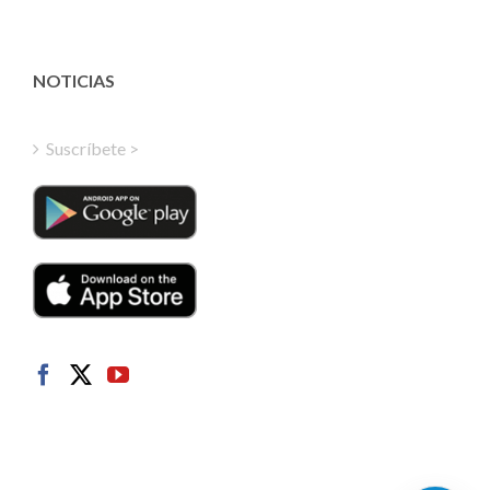
Estonian
Latvian
Greek
NOTICIAS
Finnish
Hungarian
Suscríbete >
Turkish
Polish
Italian
Danish
Dutch
Swedish
Norwegian
German
French