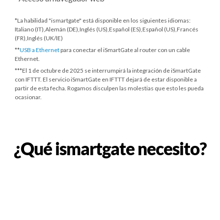
*La habilidad "ismartgate" está disponible en los siguientes idiomas:
Italiano (IT),Alemán (DE),Inglés (US),Español (ES),Español (US),Francés
(FR),Inglés (UK/IE)
**
USB a Ethernet
para conectar el iSmartGate al router con un cable
Ethernet.
***
El 1 de octubre de 2025
se interrumpirá la integración de iSmartGate
con IFTTT. El servicio iSmartGate en IFTTT dejará de estar disponible a
partir de esta fecha. Rogamos disculpen las molestias que esto les pueda
ocasionar.
¿Qué ismartgate necesito?