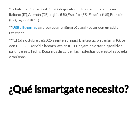
*La habilidad "ismartgate" está disponible en los siguientes idiomas:
Italiano (IT),Alemán (DE),Inglés (US),Español (ES),Español (US),Francés
(FR),Inglés (UK/IE)
**
USB a Ethernet
para conectar el iSmartGate al router con un cable
Ethernet.
***
El 1 de octubre de 2025
se interrumpirá la integración de iSmartGate
con IFTTT. El servicio iSmartGate en IFTTT dejará de estar disponible a
partir de esta fecha. Rogamos disculpen las molestias que esto les pueda
ocasionar.
¿Qué ismartgate necesito?