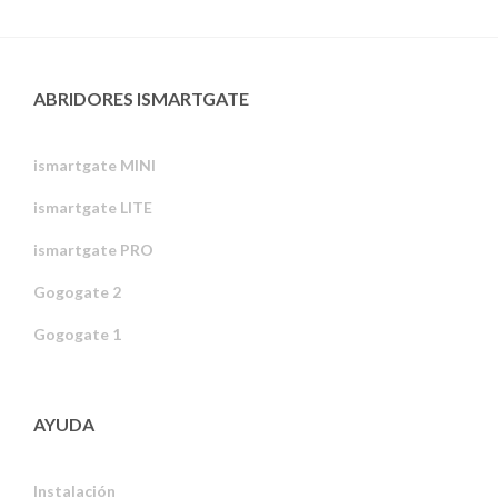
ABRIDORES ISMARTGATE
ismartgate MINI
ismartgate LITE
ismartgate PRO
Gogogate 2
Gogogate 1
AYUDA
Instalación