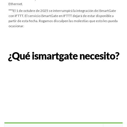
Ethernet.
***
El 1 de octubre de 2025
se interrumpirá la integración de iSmartGate
con IFTTT. El servicio iSmartGate en IFTTT dejará de estar disponible a
partir de esta fecha. Rogamos disculpen las molestias que esto les pueda
ocasionar.
¿Qué ismartgate necesito?