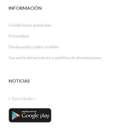
INFORMACIÓN
Condiciones generales
Privacidad
Russian
Declaración sobre cookies
Portuguese
Garantía del producto y política de devoluciones
Estonian
Latvian
Greek
NOTICIAS
Finnish
Hungarian
Suscríbete >
Turkish
Polish
Italian