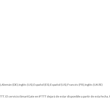
IT),Alemán (DE),Inglés (US),Español (ES),Español (US),Francés (FR),Inglés (UK/IE)
TT. El servicio iSmartGate en IFTTT dejará de estar disponible a partir de esta fecha