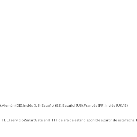
IT),Alemán (DE),Inglés (US),Español (ES),Español (US),Francés (FR),Inglés (UK/IE)
TT. El servicio iSmartGate en IFTTT dejará de estar disponible a partir de esta fecha