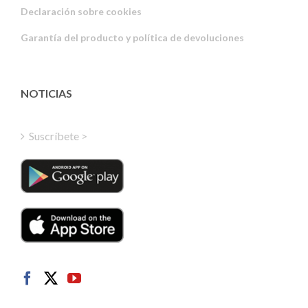
Declaración sobre cookies
Portuguese
Garantía del producto y política de devoluciones
Estonian
Latvian
Greek
NOTICIAS
Finnish
Hungarian
Suscríbete >
Turkish
Polish
Italian
Danish
Dutch
Swedish
Norwegian