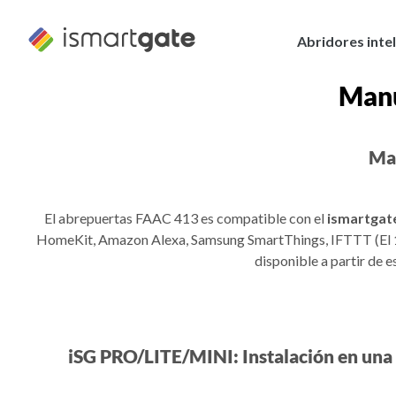
Ir
al
Abridores inte
contenido
Manu
Man
El abrepuertas FAAC 413 es compatible con el
ismartgat
HomeKit, Amazon Alexa, Samsung SmartThings, IFTTT (El 1 d
disponible a partir de 
iSG PRO/LITE/MINI: Instalación en una 