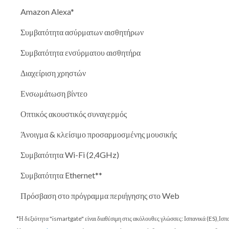
Amazon Alexa*
Συμβατότητα ασύρματων αισθητήρων
Συμβατότητα ενσύρματου αισθητήρα
Διαχείριση χρηστών
Ενσωμάτωση βίντεο
Οπτικός ακουστικός συναγερμός
Άνοιγμα & κλείσιμο προσαρμοσμένης μουσικής
Συμβατότητα Wi-Fi (2,4GHz)
Συμβατότητα Ethernet**
Πρόσβαση στο πρόγραμμα περιήγησης στο Web
*Η δεξιότητα "ismartgate" είναι διαθέσιμη στις ακόλουθες γλώσσες: Ισπανικά (ES),Ισ