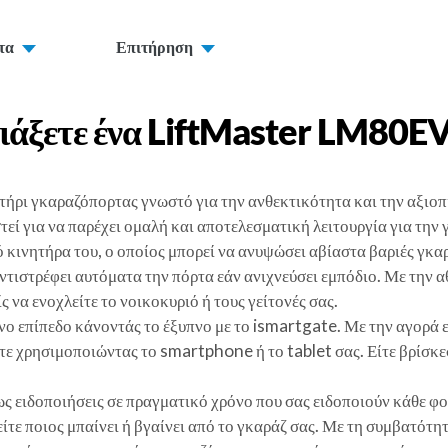
τα
Επιτήρηση
ιάξετε ένα
LiftMaster LM80E
ήρι γκαραζόπορτας γνωστό για την ανθεκτικότητα και την αξιοπ
στεί για να παρέχει ομαλή και αποτελεσματική λειτουργία για την
κινητήρα του, ο οποίος μπορεί να ανυψώσει αβίαστα βαριές γκα
τιστρέφει αυτόματα την πόρτα εάν ανιχνεύσει εμπόδιο. Με την α
 να ενοχλείτε το νοικοκυριό ή τους γείτονές σας.
 επίπεδο κάνοντάς το έξυπνο με το ismartgate. Με την αγορά εν
χρησιμοποιώντας το smartphone ή το tablet σας. Είτε βρίσκεστε 
ς ειδοποιήσεις σε πραγματικό χρόνο που σας ειδοποιούν κάθε φο
ίτε ποιος μπαίνει ή βγαίνει από το γκαράζ σας. Με τη συμβατότη