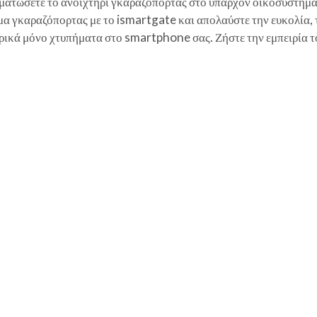
ματώσετε το ανοιχτήρι γκαραζόπορτας στο υπάρχον οικοσύστημα 
 γκαραζόπορτας με το ismartgate και απολαύστε την ευκολία, τη
μερικά μόνο χτυπήματα στο smartphone σας. Ζήστε την εμπειρία 