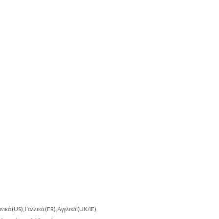
πανικά (US),Γαλλικά (FR),Αγγλικά (UK/IE)