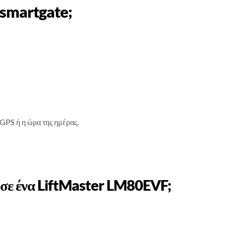
 ismartgate;
 GPS ή η ώρα της ημέρας.
 σε ένα LiftMaster LM80EVF;