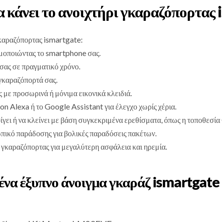
α κάνει το ανοιχτήρι γκαραζόπορτας
καραζόπορτας ismartgate:
μοποιώντας το smartphone σας.
σας σε πραγματικό χρόνο.
 γκαραζόπορτά σας.
 με προσωρινά ή μόνιμα εικονικά κλειδιά.
Alexa ή το Google Assistant για έλεγχο χωρίς χέρια.
γει ή να κλείνει με βάση συγκεκριμένα ερεθίσματα, όπως η τοποθεσία
πικό παράδοσης για βολικές παραδόσεις πακέτων.
γκαραζόπορτας για μεγαλύτερη ασφάλεια και ηρεμία.
να έξυπνο άνοιγμα γκαράζ ismartgate