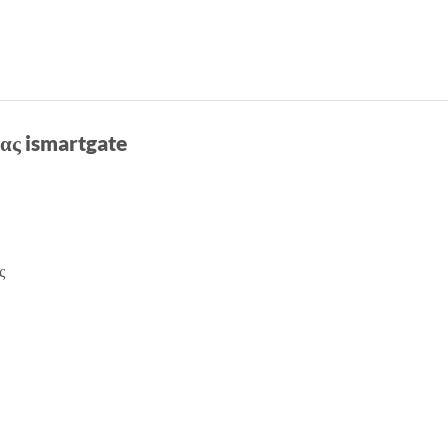
ας ismartgate
ς