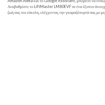
Amazon Alexa και το Google Assistant, μπορείτε να ενσω
Αναβαθμίστε το LiftMaster LM80EVF σε ένα έξυπνο άνοιγμα
ζωή σας πιο εύκολη, ελέγχοντας την γκαραζόπορτά σας με 