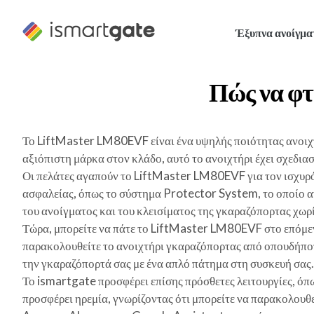
Μετάβαση
στο
Έξυπνα ανοίγμα
περιεχόμενο
Πώς να φτ
Το LiftMaster LM80EVF είναι ένα υψηλής ποιότητας ανοιχτ
αξιόπιστη μάρκα στον κλάδο, αυτό το ανοιχτήρι έχει σχεδια
Οι πελάτες αγαπούν το LiftMaster LM80EVF για τον ισχυρό 
ασφαλείας, όπως το σύστημα Protector System, το οποίο αν
του ανοίγματος και του κλεισίματος της γκαραζόπορτας χωρίς
Τώρα, μπορείτε να πάτε το LiftMaster LM80EVF στο επόμενο
παρακολουθείτε το ανοιχτήρι γκαραζόπορτας από οπουδήποτε 
την γκαραζόπορτά σας με ένα απλό πάτημα στη συσκευή σας.
Το ismartgate προσφέρει επίσης πρόσθετες λειτουργίες, όπω
προσφέρει ηρεμία, γνωρίζοντας ότι μπορείτε να παρακολουθε