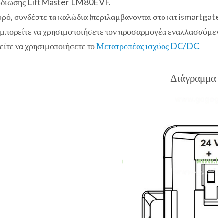
αλωδίωσης LiftMaster LM80EVF.
ρό, συνδέστε τα καλώδια (περιλαμβάνονται στο κιτ ismartgate
, μπορείτε να χρησιμοποιήσετε τον προσαρμογέα εναλλασσόμε
ρείτε να χρησιμοποιήσετε το
Μετατροπέας ισχύος DC/DC.
Διάγραμμα