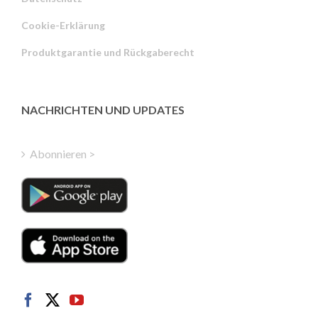
Russian
Cookie-Erklärung
Portuguese
Produktgarantie und Rückgaberecht
Estonian
Latvian
Greek
NACHRICHTEN UND UPDATES
Finnish
Hungarian
Abonnieren >
Turkish
Polish
Italian
Danish
Dutch
Swedish
Norwegian