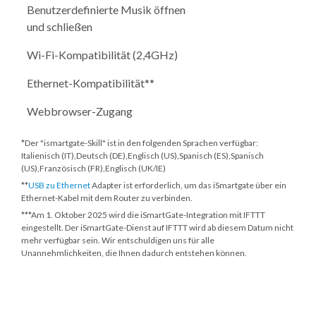
Benutzerdefinierte Musik öffnen
und schließen
Wi-Fi-Kompatibilität (2,4GHz)
Ethernet-Kompatibilität**
Webbrowser-Zugang
*Der "ismartgate-Skill" ist in den folgenden Sprachen verfügbar:
Italienisch (IT),Deutsch (DE),Englisch (US),Spanisch (ES),Spanisch
(US),Französisch (FR),Englisch (UK/IE)
**
USB zu Ethernet
Adapter ist erforderlich, um das iSmartgate über ein
Ethernet-Kabel mit dem Router zu verbinden.
***
Am 1. Oktober 2025
wird die iSmartGate-Integration mit IFTTT
eingestellt. Der iSmartGate-Dienst auf IFTTT wird ab diesem Datum nicht
mehr verfügbar sein. Wir entschuldigen uns für alle
Unannehmlichkeiten, die Ihnen dadurch entstehen können.