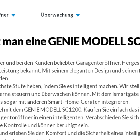
fner
Überwachung
 man eine
GENIE MODELL S
r und bei den Kunden beliebter Garagentoröffner. Hergest
te Leistung bekannt. Mit seinem eleganten Design und seine
den.
te Stufe heben, indem Sie es intelligent machen. Wir stelle
erne steuern und überwachen können. Mit dem ismartgate k
es sogar mit anderen Smart-Home-Geräten integrieren.
bel mit dem GENIE MODELL SC1200. Kaufen Sie einfach das is
ntoröffner in einen intelligenten. Verabschieden Sie sich 
le Kontrolle und können beruhigt sein.
 erleben Sie den Komfort und die Sicherheit eines intelli