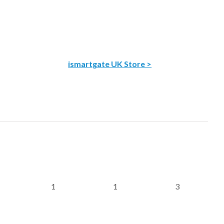
ismartgate UK Store >
1
1
3