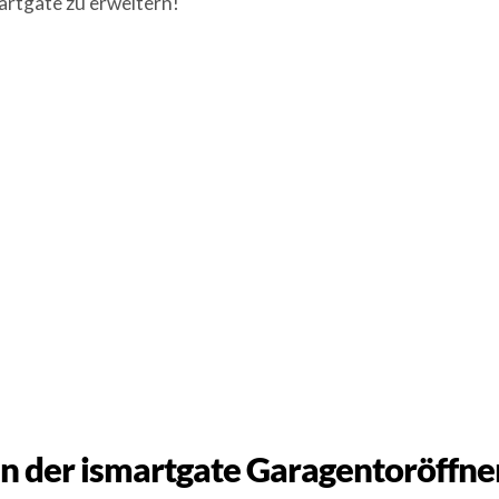
artgate zu erweitern!
 der ismartgate Garagentoröffner