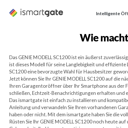
Zum
Inhalt
Intelligente Öf
springen
Wie macht
Das GENIE MODELL SC1200 ist ein äußerst zuverlässige
ist dieses Modell für seine Langlebigkeit und effizien
SC1200 eine bevorzugte Wahl für Hausbesitzer gewor
Jetzt können Sie Ihr GENIE MODELL SC1200 auf die nächs
Ihren Garagentoröffner über Ihr Smartphone aus der F
schließen, Echtzeit-Benachrichtigungen erhalten und 
Das ismartgate ist einfach zu installieren und kompati
Anleitung und verwandeln Sie Ihren vorhandenen Garage
haben oder nicht. Mit dem ismartgate haben Sie die vol
Rüsten Sie Ihr GENIE MODELL SC1200 noch heute auf und