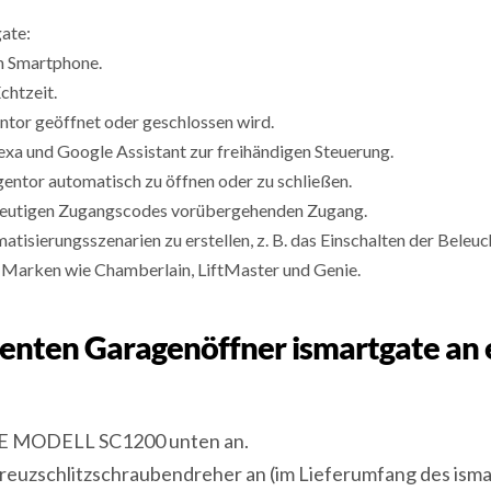
gate:
em Smartphone.
chtzeit.
ntor geöffnet oder geschlossen wird.
exa und Google Assistant zur freihändigen Steuerung.
agentor automatisch zu öffnen oder zu schließen.
ndeutigen Zugangscodes vorübergehenden Zugang.
sierungsszenarien zu erstellen, z. B. das Einschalten der Beleuc
Marken wie Chamberlain, LiftMaster und Genie.
elligenten Garagenöffner ismartgate
ENIE MODELL SC1200 unten an.
 Kreuzschlitzschraubendreher an (im Lieferumfang des isma