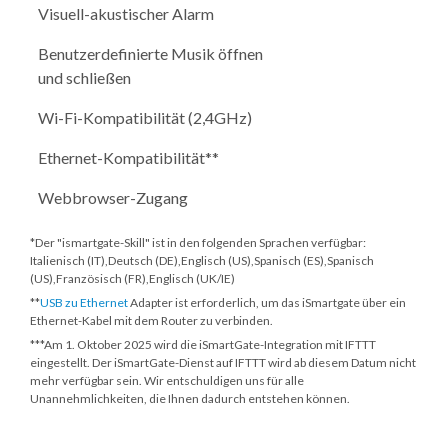
Visuell-akustischer Alarm
Benutzerdefinierte Musik öffnen
und schließen
Wi-Fi-Kompatibilität (2,4GHz)
Ethernet-Kompatibilität**
Webbrowser-Zugang
*Der "ismartgate-Skill" ist in den folgenden Sprachen verfügbar:
Italienisch (IT),Deutsch (DE),Englisch (US),Spanisch (ES),Spanisch
(US),Französisch (FR),Englisch (UK/IE)
**
USB zu Ethernet
Adapter ist erforderlich, um das iSmartgate über ein
Ethernet-Kabel mit dem Router zu verbinden.
***
Am 1. Oktober 2025
wird die iSmartGate-Integration mit IFTTT
eingestellt. Der iSmartGate-Dienst auf IFTTT wird ab diesem Datum nicht
mehr verfügbar sein. Wir entschuldigen uns für alle
Unannehmlichkeiten, die Ihnen dadurch entstehen können.