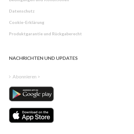
Datenschutz
Russian
Cookie-Erklärung
Portuguese
Produktgarantie und Rückgaberecht
Estonian
Latvian
Greek
NACHRICHTEN UND UPDATES
Finnish
Hungarian
Abonnieren >
Turkish
Polish
Italian
Danish
Dutch