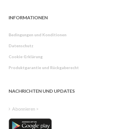
INFORMATIONEN
Bedingungen und Konditionen
Datenschutz
Russian
Cookie-Erklärung
Portuguese
Produktgarantie und Rückgaberecht
Estonian
Latvian
Greek
NACHRICHTEN UND UPDATES
Finnish
Hungarian
Abonnieren >
Turkish
Polish