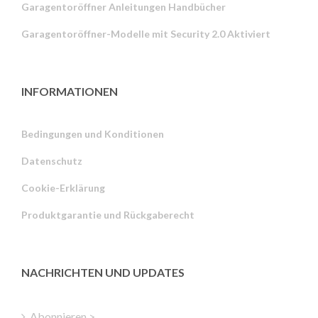
Garagentoröffner Anleitungen Handbücher
Garagentoröffner-Modelle mit Security 2.0 Aktiviert
INFORMATIONEN
Bedingungen und Konditionen
Datenschutz
Russian
Cookie-Erklärung
Portuguese
Produktgarantie und Rückgaberecht
Estonian
Latvian
Greek
NACHRICHTEN UND UPDATES
Finnish
Hungarian
Abonnieren >