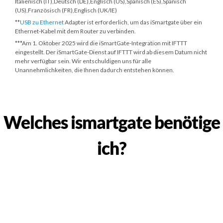
Italienisch (IT),Deutsch (DE),Englisch (US),Spanisch (ES),Spanisch
(US),Französisch (FR),Englisch (UK/IE)
**
USB zu Ethernet
Adapter ist erforderlich, um das iSmartgate über ein
Ethernet-Kabel mit dem Router zu verbinden.
***
Am 1. Oktober 2025
wird die iSmartGate-Integration mit IFTTT
eingestellt. Der iSmartGate-Dienst auf IFTTT wird ab diesem Datum nicht
mehr verfügbar sein. Wir entschuldigen uns für alle
Unannehmlichkeiten, die Ihnen dadurch entstehen können.
Welches ismartgate benötige
ich?