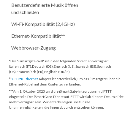
Benutzerdefinierte Musik öffnen
und schließen
Wi-Fi-Kompatibilität (2,4GHz)
Ethernet-Kompatibilität**
Webbrowser-Zugang
*Der "ismartgate-Skill" ist in den folgenden Sprachen verfügbar:
Italienisch (IT),Deutsch (DE),Englisch (US),Spanisch (ES),Spanisch
(US),Französisch (FR),Englisch (UK/IE)
**
USB zu Ethernet
Adapter ist erforderlich, um das iSmartgate über ein
Ethernet-Kabel mit dem Router zu verbinden.
***
Am 1. Oktober 2025
wird die iSmartGate-Integration mit IFTTT
eingestellt. Der iSmartGate-Dienst auf IFTTT wird ab diesem Datum nicht
mehr verfügbar sein. Wir entschuldigen uns für alle
Unannehmlichkeiten, die Ihnen dadurch entstehen können.