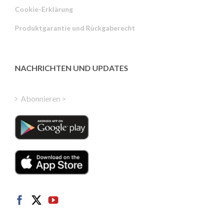
Cookie-Erklärung
Portuguese
Produktgarantie und Rückgaberecht
Estonian
Latvian
Greek
NACHRICHTEN UND UPDATES
Finnish
Hungarian
Abonnieren >
Turkish
Polish
Italian
Danish
Dutch
Swedish
Norwegian