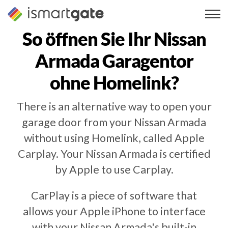
Zum
Inhalt
springen
So öffnen Sie Ihr
Nissan
Armada
Garagentor
ohne Homelink?
There is an alternative way to open your
garage door from your Nissan Armada
without using Homelink, called Apple
Carplay. Your Nissan Armada is certified
by Apple to use Carplay.
CarPlay is a piece of software that
allows your Apple iPhone to interface
with your Nissan Armada's built-in