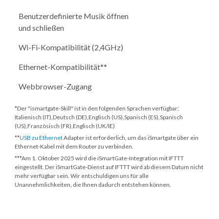
Benutzerdefinierte Musik öffnen
und schließen
Wi-Fi-Kompatibilität (2,4GHz)
Ethernet-Kompatibilität**
Webbrowser-Zugang
*Der "ismartgate-Skill" ist in den folgenden Sprachen verfügbar:
Italienisch (IT),Deutsch (DE),Englisch (US),Spanisch (ES),Spanisch
(US),Französisch (FR),Englisch (UK/IE)
**
USB zu Ethernet
Adapter ist erforderlich, um das iSmartgate über ein
Ethernet-Kabel mit dem Router zu verbinden.
***
Am 1. Oktober 2025
wird die iSmartGate-Integration mit IFTTT
eingestellt. Der iSmartGate-Dienst auf IFTTT wird ab diesem Datum nicht
mehr verfügbar sein. Wir entschuldigen uns für alle
Unannehmlichkeiten, die Ihnen dadurch entstehen können.