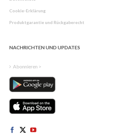
Russian
Cookie-Erklärung
Portuguese
Produktgarantie und Rückgaberecht
Estonian
Latvian
Greek
NACHRICHTEN UND UPDATES
Finnish
Hungarian
Abonnieren >
Turkish
Polish
Italian
Danish
Dutch
Swedish
Norwegian