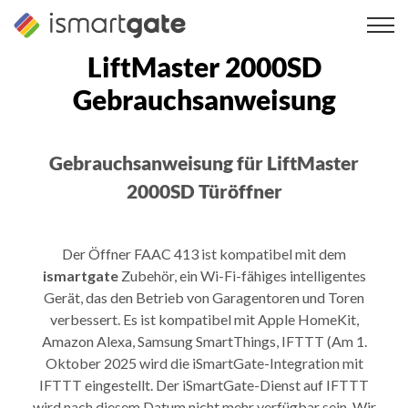
Zum
Inhalt
springen
LiftMaster 2000SD
Gebrauchsanweisung
Gebrauchsanweisung für LiftMaster
2000SD Türöffner
Der Öffner FAAC 413 ist kompatibel mit dem
ismartgate
Zubehör, ein Wi-Fi-fähiges intelligentes
Gerät, das den Betrieb von Garagentoren und Toren
verbessert. Es ist kompatibel mit Apple HomeKit,
Amazon Alexa, Samsung SmartThings, IFTTT (Am 1.
Oktober 2025 wird die iSmartGate-Integration mit
IFTTT eingestellt. Der iSmartGate-Dienst auf IFTTT
wird nach diesem Datum nicht mehr verfügbar sein. Wir