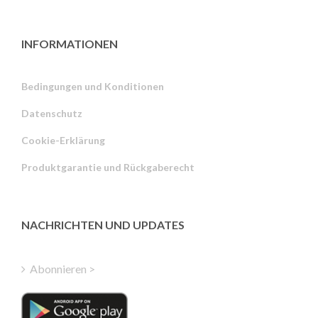
INFORMATIONEN
Bedingungen und Konditionen
Datenschutz
Russian
Cookie-Erklärung
Portuguese
Produktgarantie und Rückgaberecht
Estonian
Latvian
Greek
NACHRICHTEN UND UPDATES
Finnish
Hungarian
Abonnieren >
Turkish
Polish