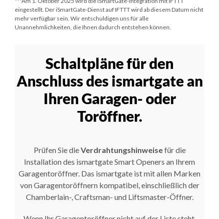
***
Am 1. Oktober 2025
wird die iSmartGate-Integration mit IFTTT
eingestellt. Der iSmartGate-Dienst auf IFTTT wird ab diesem Datum nicht
mehr verfügbar sein. Wir entschuldigen uns für alle
Unannehmlichkeiten, die Ihnen dadurch entstehen können.
Schaltpläne für den
Anschluss des ismartgate an
Ihren Garagen- oder
Toröffner.
Prüfen Sie die
Verdrahtungshinweise
für die
Installation des ismartgate Smart Openers an Ihrem
Garagentoröffner. Das ismartgate ist mit allen Marken
von Garagentoröffnern kompatibel, einschließlich der
Chamberlain-, Craftsman- und Liftsmaster-Öffner.
Wenn Ihr Garagentoröffner nicht auf der Liste steht,