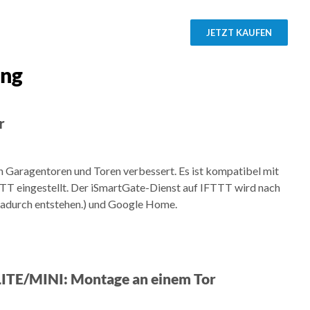
JETZT KAUFEN
ung
r
on Garagentoren und Toren verbessert. Es ist kompatibel mit
T eingestellt. Der iSmartGate-Dienst auf IFTTT wird nach
 dadurch entstehen.) und Google Home.
ITE/MINI: Montage an einem Tor