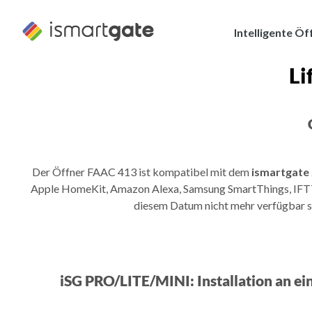
Zum
Inhalt
Intelligente Öf
springen
Li
Der Öffner FAAC 413 ist kompatibel mit dem
ismartgate
Apple HomeKit, Amazon Alexa, Samsung SmartThings, IFTTT
diesem Datum nicht mehr verfügbar se
iSG PRO/LITE/MINI: Installation an e