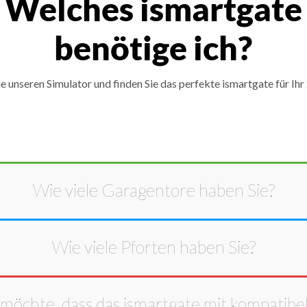
Welches ismartgate
benötige ich?
ie unseren Simulator und finden Sie das perfekte ismartgate für Ihr
Wie viele
Garagentore
haben Sie?
Wie viele
Pforten
haben Sie?
 möchte, dass das ismartgate mit kompatibel 