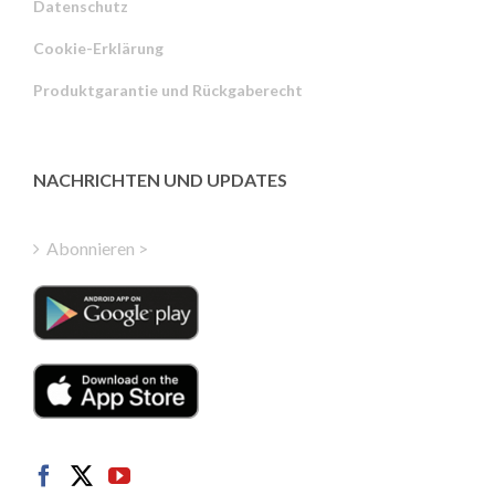
Datenschutz
Russian
Cookie-Erklärung
Portuguese
Produktgarantie und Rückgaberecht
Estonian
Latvian
Greek
NACHRICHTEN UND UPDATES
Finnish
Hungarian
Abonnieren >
Turkish
Polish
Italian
Danish
Dutch
Swedish